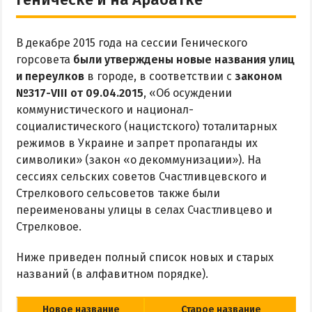
Рыбалка
В декабре 2015 года на сессии Генического
ЭКСКУРСИИ И МАРШРУТЫ
горсовета
были утверждены новые названия улиц
и переулков
в городе, в соответствии с
законом
Аскания-Нова
№317-VIII от 09.04.2015
, «Об осуждении
Остров Папанина
коммунистического и национал-
Остров Бирючий
социалистического (нацистского) тоталитарных
режимов в Украине и запрет пропаганды их
символики» (закон «о декоммунизации»). На
ПРОЕЗД
сессиях сельских советов Счастливцевского и
Стрелкового сельсоветов также были
По Геническу и на косу
переименованы улицы в селах Счастливцево и
Такси по косе
Стрелковое.
Из Новоалексеевки
Ниже приведен полный список новых и старых
Из Херсона
названий (в алфавитном порядке).
Из Запорожья
Из Днепра
Новое название
Старое название