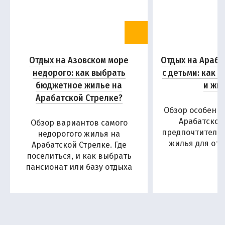
Отдых на Азовском море
Отдых на Араба
недорого: как выбрать
с детьми: как 
бюджетное жилье на
и жи
Арабатской Стрелке?
Обзор особенн
Арабатской
Обзор вариантов самого
предпочтитель
недорогого жилья на
жилья для отд
Арабатской Стрелке. Где
поселиться, и как выбрать
пансионат или базу отдыха