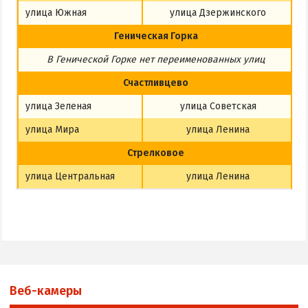
улица Южная
улица Дзержинского
Геническая Горка
В Генической Горке
нет
переименованных улиц
Счастливцево
улица Зеленая
улица Советская
улица Мира
улица Ленина
Стрелковое
улица Центральная
улица Ленина
Веб-камеры