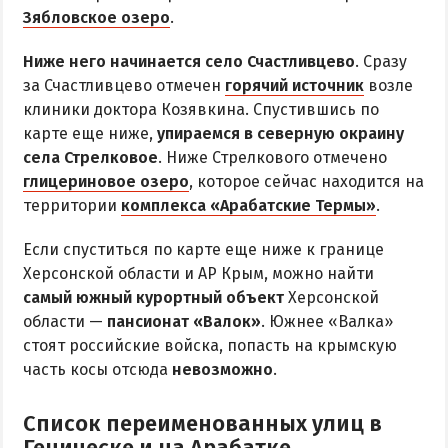
Радоновое Озеро
Зябловское озеро
.
Розовое Озеро
Ниже него начинается село Счастливцево
. Сразу
Сиваш
за Счастливцево отмечен
горячий источник
возле
Соленое озеро в Счастливцево
клиники доктора Козявкина. Спустившись по
карте еще ниже,
упираемся в северную окраину
села Стрелковое
. Ниже Стрелкового отмечено
ДОСТОПРИМЕЧАТЕЛЬНОСТИ
глицериновое озеро
, которое сейчас находится на
территории
комплекса «Арабатские Термы»
.
Генический маяк
Если спуститься по карте еще ниже к границе
ПИТАНИЕ
Херсонской области и АР Крым, можно найти
РАЗВЛЕЧЕНИЯ
самый южный курортный объект
Херсонской
области —
пансионат «Валок»
. Южнее «Валка»
Аквапарк
стоят российские войска, попасть на крымскую
часть косы отсюда
невозможно
.
Дельфинарий
Сафари-Парк
Список переименованных улиц в
Виндсерфинг
Геническе и на Арабатке