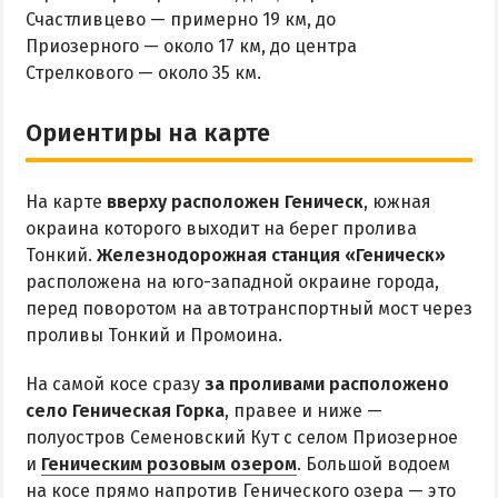
ОТДЫХ С ПАЛАТКОЙ
Счастливцево — примерно 19 км, до
ПЕРВАЯ ЛИНИЯ
Приозерного — около 17 км, до центра
ОТЕЛИ С БАССЕЙНОМ
Стрелкового — около 35 км.
ОТЕЛИ С ПИТАНИЕМ
Ориентиры на карте
ГОРЯЧИЕ ИСТОЧНИКИ
Водолечебница
На карте
вверху расположен Геническ
, южная
Источники в Счастливцево
окраина которого выходит на берег пролива
Тонкий.
Железнодорожная станция «Геническ»
Источники в Стрелковом
расположена на юго-западной окраине города,
Арабатские Термы
перед поворотом на автотранспортный мост через
Все источники Херсонщины
проливы Тонкий и Промоина.
На самой косе сразу
за проливами расположено
ЛЕЧЕНИЕ И БАЛЬНЕОЛОГИЯ
село Геническая Горка
, правее и ниже —
полуостров Семеновский Кут с селом Приозерное
Глицериновое Озеро
и
Геническим розовым озером
. Большой водоем
Зябловское Озеро
на косе прямо напротив Генического озера — это