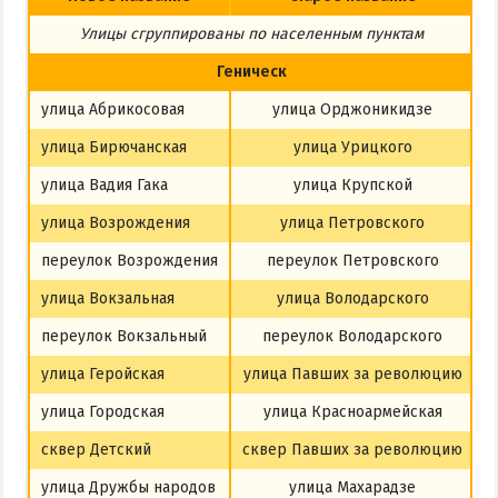
Из Харькова
Улицы сгруппированы по населенным пунктам
Из Полтавы
Геническ
Из Сум
улица Абрикосовая
улица Орджоникидзе
Из Киева
улица Бирючанская
улица Урицкого
улица Вадия Гака
улица Крупской
улица Возрождения
улица Петровского
переулок Возрождения
переулок Петровского
улица Вокзальная
улица Володарского
переулок Вокзальный
переулок Володарского
улица Геройская
улица Павших за революцию
улица Городская
улица Красноармейская
сквер Детский
сквер Павших за революцию
улица Дружбы народов
улица Махарадзе