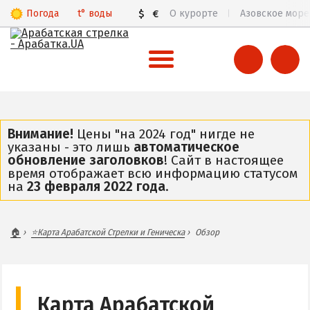
Погода
t°
воды
$
€
О курорте
Азовское море
ВСЯ АРАБАТСКАЯ СТРЕЛКА
Все базы отдыха и отели
Внимание!
Цены "на 2024 год" нигде не
указаны - это лишь
автоматическое
Общий обзор курорта
обновление заголовков
! Сайт в настоящее
время отображает всю информацию статусом
Арабатская Стрелка в 3D
на
23 февраля 2022 года
.
Пляжи
Цены 2026
🏠
⭐Карта Арабатской Стрелки и Геническа
Обзор
Все веб-камеры
Карта
ГЕНИЧЕСК
Карта Арабатской