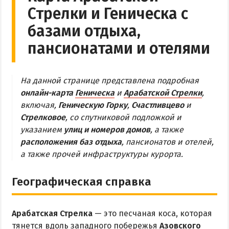
Стрелки и Геническа с
Обзор Геническа
базами отдыха,
Все отели и пансионаты Геническа
пансионатами и отелями
Веб-камеры Геническа
ГЕНИЧЕСКАЯ ГОРКА
На данной странице представлена подробная
онлайн-карта
Геническа
и
Арабатской Стрелки
,
Обзор Генгорки
включая,
Геническую Горку
,
Счастливцево
и
Все базы отдыха и отели Генгорки
Стрелковое
, со спутниковой подложкой и
указанием
улиц и номеров домов
, а также
Веб-камеры Генгорки
расположения баз отдыха
, пансионатов и отелей,
Карта Генгорки
а также прочей инфраструктуры курорта.
ПРИОЗЕРНОЕ
Географическая справка
СЧАСТЛИВЦЕВО
Арабатская Стрелка
— это песчаная коса, которая
Обзор Счастливцево
тянется вдоль западного побережья
Азовского