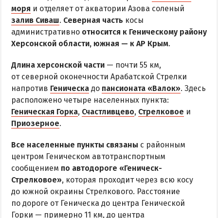
Все базы отдыха в Счастливцево
моря
и отделяет от акватории Азова соленый
Веб-камеры в Счастливцево
залив Сиваш
.
Северная часть
косы
административно
Карта Счастливцево
относится к Геническому району
Херсонской области, южная — к АР Крым
.
СТРЕЛКОВОЕ
Длина херсонской части
— почти 55 км,
от северной оконечности Арабатской Стрелки
Обзор Стрелкового
напротив
Геническа
до
пансионата «Валок»
. Здесь
Все базы отдыха в Стрелковом
расположено четыре населенных пункта:
Геническая Горка
Веб-камеры Стрелкового
,
Счастливцево
,
Стрелковое
и
Приозерное
.
Карта Стрелкового
Все населенные пункты связаны
с районным
ВАЛОК
центром Геническом автотранспортным
сообщением
по автодороге «Геническ-
ЧАСТНЫЙ СЕКТОР
Стрелковое»
, которая проходит через всю косу
до южной окраины Стрелкового. Расстояние
Жилье в частном секторе
по дороге от Геническа до центра Генической
Горки — примерно 11 км, до центра