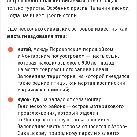
остров
полностью необитаемый
, его посещают
только туристы. Особенно красив Папанин весной,
когда начинает цвести степь.
Еще несколько сивашских островов известны как
места гнездования птиц:
Китай
, между Перекопским перешейком
и Чонгарским полуостровом — часть суши,
которая находилась около 900 лет назад
на месте современного залива Сиваш.
Заповедная территория, на которой гнездятся
такие редкие птицы, как мартин каспийский
и крячок каспийский;
Куюк-Тук
, на западе от села Чонгар
Генического района — остров материкового
происхождения, который отделен
от Чонгарского полуострова проливом.
Заповедная часть острова относится к Азово-
Сивашскому природному парку и является