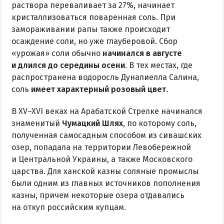
раствора переваливает за 27%, начинает
кристаллизоваться поваренная соль. При
замораживании рапы также происходит
осаждение соли, но уже глауберовой. Сбор
«урожая» соли обычно
начинался в августе
и длился до середины осени
. В тех местах, где
распространена водоросль Дуналиелла Салина,
соль
имеет характерный розовый цвет
.
В XV–XVI веках на Арабатской Стрелке начинался
знаменитый
Чумацкий Шлях
, по которому соль,
полученная самосадным способом из сивашских
озер, попадала на территории Левобережной
и Центральной Украины, а также Московского
царства. Для ханской казны соляные промыслы
были одним из главных источников пополнения
казны, причем некоторые озера отдавались
на откуп российским купцам.