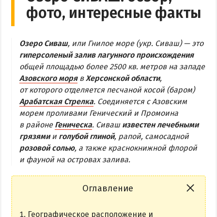
фото, интересные факты
Обзор Геническа
Все отели и пансионаты Геническа
Озеро Сиваш
, или Гнилое море (укр. Сиваш) — это
Веб-камеры Геническа
гиперсоленый залив лагунного происхождения
общей площадью более 2500 кв. метров на западе
ГЕНИЧЕСКАЯ ГОРКА
Азовского моря
в
Херсонской области
,
от которого отделяется песчаной косой (баром)
Обзор Генгорки
Арабатская Стрелка
. Соединяется с Азовским
Все базы отдыха и отели Генгорки
морем проливами Генический и Промоина
Веб-камеры Генгорки
в районе
Геническа
. Сиваш
известен лечебными
грязями
и
голубой глиной
, рапой, самосадной
Карта Генгорки
розовой солью
, а также краснокнижной флорой
и фауной на островах залива.
ПРИОЗЕРНОЕ
СЧАСТЛИВЦЕВО
Оглавление
Обзор Счастливцево
Географическое расположение и