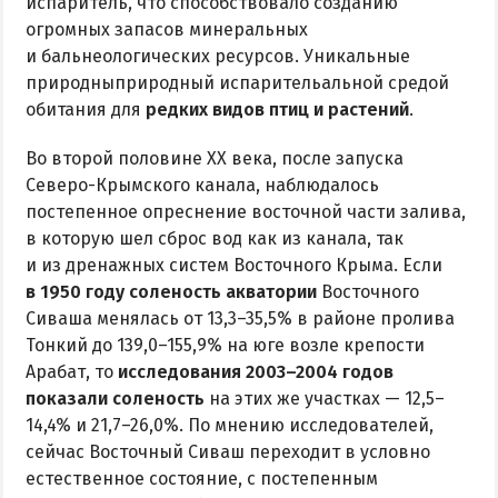
испаритель, что способствовало созданию
огромных запасов минеральных
и бальнеологических ресурсов. Уникальные
природныприродный испарительальной средой
обитания для
редких видов птиц и растений
.
Во второй половине ХХ века, после запуска
Северо-Крымского канала, наблюдалось
постепенное опреснение восточной части залива,
в которую шел сброс вод как из канала, так
и из дренажных систем Восточного Крыма. Если
в 1950 году соленость акватории
Восточного
Сиваша менялась от 13,3–35,5% в районе пролива
Тонкий до 139,0–155,9% на юге возле крепости
Арабат, то
исследования 2003–2004 годов
показали соленость
на этих же участках — 12,5–
14,4% и 21,7–26,0%. По мнению исследователей,
сейчас Восточный Сиваш переходит в условно
естественное состояние, с постепенным