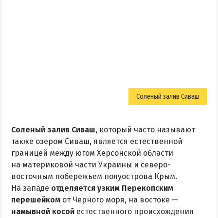
ОТДЫХ С ПАЛАТКОЙ
ПЕРВАЯ ЛИНИЯ
ОТЕЛИ С БАССЕЙНОМ
ОТЕЛИ С ПИТАНИЕМ
ГОРЯЧИЕ ИСТОЧНИКИ
Водолечебница
Соленый залив Сиваш
Источники в Счастливцево
Источники в Стрелковом
Арабатские Термы
Соленый залив Сиваш
, который часто называют
также озером Сиваш, является естественной
Все источники Херсонщины
границей между югом Херсонской области
на материковой части Украины и северо-
ЛЕЧЕНИЕ И БАЛЬНЕОЛОГИЯ
восточным побережьем полуострова Крым.
На западе
отделяется узким Перекопским
Глицериновое Озеро
перешейком
от Черного моря, на востоке —
Зябловское Озеро
намывной косой
естественного происхождения