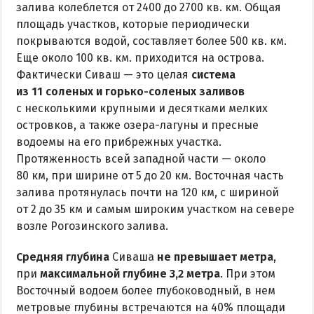
залива колеблется от 2400 до 2700 кв. км. Общая
Рыбалка
площадь участков, которые периодически
покрываются водой, составляет более 500 кв. км.
ЭКСКУРСИИ И МАРШРУТЫ
Еще около 100 кв. км. приходится на острова.
Фактически Сиваш — это целая
система
Аскания-Нова
из 11 соленых и горько-соленых заливов
Остров Папанина
с несколькими крупными и десятками мелких
островков, а также озера-лагуны и пресные
Остров Бирючий
водоемы на его прибрежных участка.
Протяженность всей западной части — около
ПРОЕЗД
80 км, при ширине от 5 до 20 км. Восточная часть
залива протянулась почти на 120 км, с шириной
По Геническу и на косу
от 2 до 35 км и самым широким участком на севере
Такси по косе
возле Рогозинского залива.
Из Новоалексеевки
Средняя глубина
Сиваша
не превышает метра
,
Из Херсона
при
максимальной глубине 3,2 метра
. При этом
Из Запорожья
Восточный водоем более глубоководный, в нем
Из Днепра
метровые глубины встречаются на 40% площади