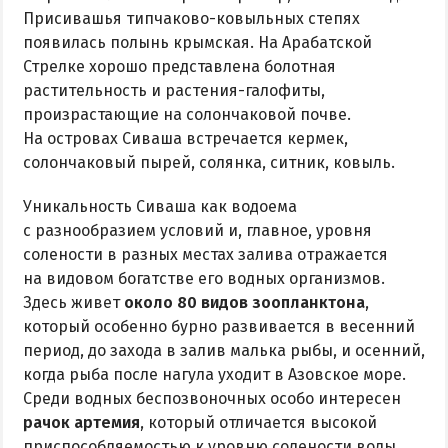
Присивашья типчаково-ковыльных степях
появилась полынь крымская. На Арабатской
Стрелке хорошо представлена болотная
растительность и растения-галофиты,
произрастающие на солончаковой почве.
На островах Сиваша встречается кермек,
солончаковый пырей, солянка, ситник, ковыль.
Уникальность Сиваша как водоема
с разнообразием условий и, главное, уровня
солености в разных местах залива отражается
на видовом богатстве его водных организмов.
Здесь живет
около 80 видов зоопланктона
,
который особенно бурно развивается в весенний
период, до захода в залив малька рыбы, и осенний,
когда рыба после нагула уходит в Азовское море.
Среди водных беспозвоночных особо интересен
рачок артемия
, который отличается высокой
приспособляемостью к уровню солености воды