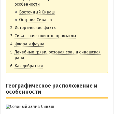
Все базы отдыха в Счастливцево
особенности
Веб-камеры в Счастливцево
Восточный Сиваш
Карта Счастливцево
Острова Сиваша
Исторические факты
СТРЕЛКОВОЕ
Сивашские соляные промыслы
Обзор Стрелкового
Флора и фауна
Все базы отдыха в Стрелковом
Лечебные грязи, розовая соль и сивашская
рапа
Веб-камеры Стрелкового
Как добраться
Карта Стрелкового
ВАЛОК
Географическое расположение и
ЧАСТНЫЙ СЕКТОР
особенности
Жилье в частном секторе