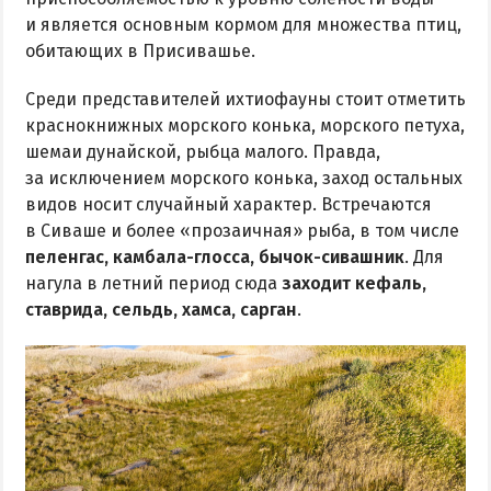
и является основным кормом для множества птиц,
обитающих в Присивашье.
Среди представителей ихтиофауны стоит отметить
краснокнижных морского конька, морского петуха,
шемаи дунайской, рыбца малого. Правда,
за исключением морского конька, заход остальных
видов носит случайный характер. Встречаются
в Сиваше и более «прозаичная» рыба, в том числе
пеленгас, камбала-глосса, бычок-сивашник
. Для
нагула в летний период сюда
заходит кефаль,
ставрида, сельдь, хамса, сарган
.