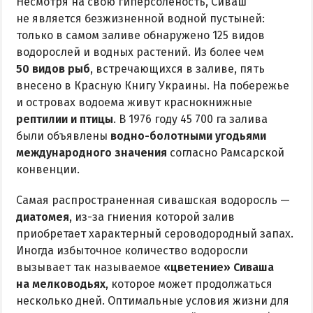
Несмотря на свою гиперсоленость, Сиваш
не является безжизненной водной пустыней:
только в самом заливе обнаружено 125 видов
водорослей и водных растений. Из более чем
50 видов рыб
, встречающихся в заливе, пять
внесено в Красную Книгу Украины. На побережье
и островах водоема живут краснокнижные
рептилии и птицы
. В 1976 году 45 700 га залива
были объявлены
водно-болотными угодьями
международного значения
согласно Рамсарской
конвенции.
Самая распространенная сивашская водоросль —
диатомея
, из-за гниения которой залив
приобретает характерный сероводородный запах.
Иногда избыточное количество водоросли
вызывает так называемое
«цветение» Сиваша
на мелководьях
, которое может продолжаться
несколько дней. Оптимальные условия жизни для