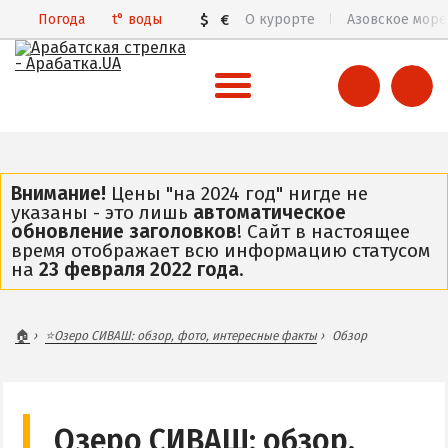
Погода
t°
воды
$
€
О курорте
Азовское море
ВСЯ АРАБАТСКАЯ СТРЕЛКА
Все базы отдыха и отели
Внимание!
Цены "на 2024 год" нигде не
указаны - это лишь
автоматическое
Общий обзор курорта
обновление заголовков
! Сайт в настоящее
время отображает всю информацию статусом
Арабатская Стрелка в 3D
на
23 февраля 2022 года
.
Пляжи
Цены 2026
🏠
⭐Озеро СИВАШ: обзор, фото, интересные факты
Обзор
Все веб-камеры
Карта
ГЕНИЧЕСК
Озеро СИВАШ: обзор,