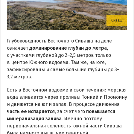
Сиваш
Глубоководность Восточного Сиваша на деле
означает
доминирование глубин до метра
,
с участками глубиной до 2–2,5 метров только
в центре Южного водоема. Там же, на юге,
зафиксированы и самые большие глубины до 3–
3,2 метров.
Есть в Восточном водоеме и свои течения: морская
вода вливается через проливы Тонкий и Промоину
и движется на юг и запад. В процессе движения
часть ее испаряется
, за счет чего
повышается
минерализация залива
. Именно поэтому
первоначальная соленость южной части Сиваша
была намного выше, чем северной,