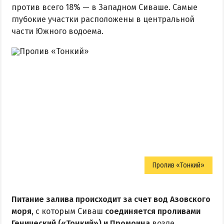
против всего 18% — в Западном Сиваше. Самые
Из Харькова
глубокие участки расположены в центральной
Из Полтавы
части Южного водоема.
Из Сум
Из Киева
Пролив «Тонкий»
Питание залива происходит за счет вод Азовского
моря
, с которым Сиваш
соединяется проливами
Генический («Тонкий») и Промоина
возле