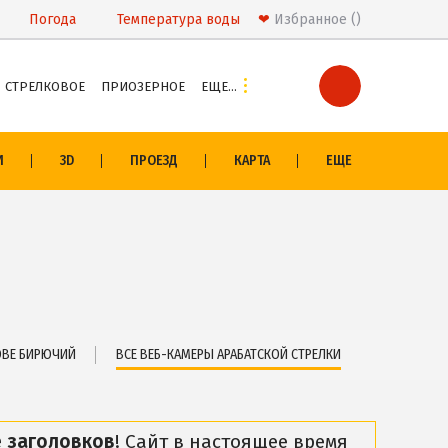
Погода
Температура
воды
❤
Избранное
СТРЕЛКОВОЕ
ПРИОЗЕРНОЕ
ЕЩЕ…
И
РАЗВЛЕЧЕНИЯ
И
3D
ПРОЕЗД
КАРТА
ЕЩЕ
Аквапарк
ивцево
Дельфинарий
овом
Сафари-Парк
Виндсерфинг
сонщины
Рыбалка
ОЛОГИЯ
ЭКСКУРСИИ И МАРШРУТЫ
ОВЕ БИРЮЧИЙ
ВСЕ ВЕБ-КАМЕРЫ АРАБАТСКОЙ СТРЕЛКИ
о
Аскания-Нова
Остров Папанина
 заголовков
! Сайт в настоящее время
Остров Бирючий