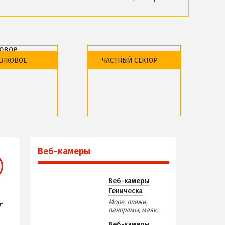
ПРОЕЗД
По Геническу и на косу
астливцево
Такси по косе
ЕЛКОВОЕ
ЧАСТНЫЙ СЕКТОР
ЬНОСТИ
Из Новоалексеевки
Из Херсона
Из Запорожья
Из Днепра
района
Обзор района
Из Харькова
дыха и отели
Базы отдыха и отели
меры
Из Полтавы
Веб-камеры
Из Сум
Из Киева
Веб-камеры
Геническа
Море, пляжи,
т
панорамы, маяк.
Веб-камеры