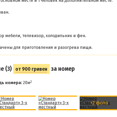
 основном месте и 1 человек на дополнительном месте.
иван.
р мебели, телевизор, холодильник и фен.
ачены для приготовления и разогрева пищи.
е (3)
за номер
от 900 гривен
2
дь номера:
20м
+2 фото