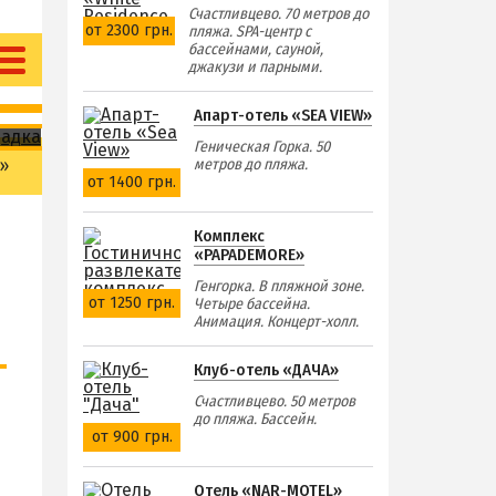
Счастливцево. 70 метров до
от 2300 грн.
пляжа. SPA-центр с
бассейнами, сауной,
джакузи и парными.
Апарт-отель «SEA VIEW»
Геническая Горка. 50
»
метров до пляжа.
от 1400 грн.
Комплекс
«PAPADEMORE»
Генгорка. В пляжной зоне.
от 1250 грн.
Четыре бассейна.
Анимация. Концерт-холл.
Клуб-отель «ДАЧА»
Счастливцево. 50 метров
до пляжа. Бассейн.
от 900 грн.
Отель «NAR-MOTEL»