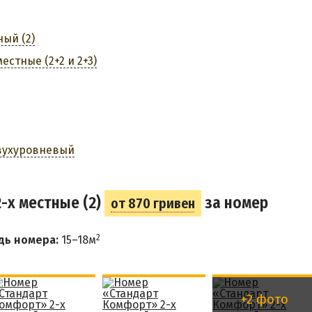
ый (2)
стные (2+2 и 2+3)
двухуровневый
-х местные (2)
за номер
от 870 гривен
2
дь номера:
15–18м
+2 фото