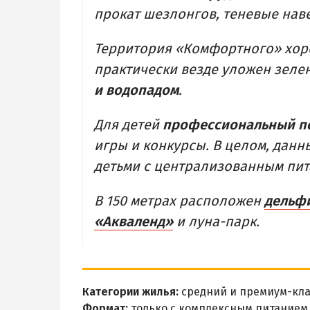
прокат шезлонгов, теневые наве
Территория «Комфортного» хор
практически везде уложен зелен
и водопадом
.
Для детей
профессиональный п
игры и конкурсы. В целом, дан
детьми с централизованным пит
В 150 метрах расположен
дельф
«Акваленд»
и луна-парк.
Категории жилья:
средний и премиум-кла
Формат:
только с комплексным питанием