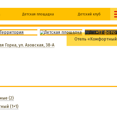
а
Детская площадка
Детский клуб
ено
Кафе
Бар
+13 фото
Отель «Комфортный
Wi-Fi
Беседки
я Горка, ул. Азовская, 38-А
Настольный теннис
Бильярд
Стирка белья
АБРОНИРОВАТЬ
ные (2)
ный (1+1)