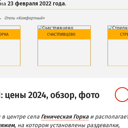
 на
23 февраля 2022 года
.
Розовое Озеро
АЛОК
Сиваш
Отель «Комфортный»
АСТНЫЙ СЕКТОР
Соленое озеро в Сч
илье в частном секторе
ОРКА
СЧАСТЛИВЦЕВО
СТР
ДОСТОПРИМЕЧАТЕЛ
ТДЫХ С ПАЛАТКОЙ
Генический маяк
ЕРВАЯ ЛИНИЯ
ТЕЛИ С БАССЕЙНОМ
ПИТАНИЕ
Обзор района
Обзор 
ТЕЛИ С ПИТАНИЕМ
 отели
Базы отдыха и отели
Базы от
Веб-камеры
Веб-ка
:
цены 2024, обзор, фото
 в центре села
Геническая Горка
и располагае
ляжем
, на котором установлены раздевалки,