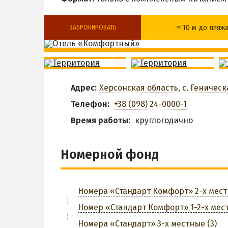
≈ 10 м до пляж
ЗАБРОНИРОВАТЬ
Детская анимация
Питание включ
Разрешено с
Рум-сервис
животными
Адрес:
Херсонская область, с. Геническа
Мангальная зона
Сауна
Телефон:
+38 (098) 24-0000-1
Время работы:
круглогодично
Парковка
Трансфер
З
Номерной фонд
Номера «Стандарт Комфорт» 2-х мест
Номер «Стандарт Комфорт» 1-2-х мест
Номера «Стандарт» 3-х местные (3)