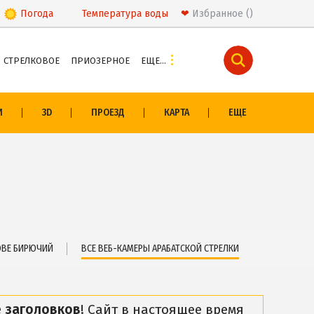
Погода
Температура
воды
❤
Избранное
СТРЕЛКОВОЕ
ПРИОЗЕРНОЕ
ЕЩЕ…
И
РАЗВЛЕЧЕНИЯ
И
3D
ПРОЕЗД
КАРТА
ЕЩЕ
Аквапарк
ивцево
Дельфинарий
овом
Сафари-Парк
Виндсерфинг
сонщины
Рыбалка
ОЛОГИЯ
ЭКСКУРСИИ И МАРШРУТЫ
ОВЕ БИРЮЧИЙ
ВСЕ ВЕБ-КАМЕРЫ АРАБАТСКОЙ СТРЕЛКИ
о
Аскания-Нова
Остров Папанина
 заголовков
! Сайт в настоящее время
Остров Бирючий