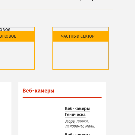
ПРОЕЗД
По Геническу и на косу
астливцево
Такси по косе
ЕЛКОВОЕ
ЧАСТНЫЙ СЕКТОР
ЬНОСТИ
Из Новоалексеевки
Из Херсона
Из Запорожья
Из Днепра
района
Обзор района
Из Харькова
дыха и отели
Базы отдыха и отели
меры
Из Полтавы
Веб-камеры
Из Сум
Из Киева
Веб-камеры
Геническа
Море, пляжи,
панорамы, маяк.
Веб-камеры