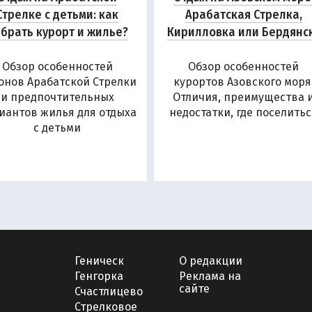
Стрелке с детьми: как
Арабатская Стрелка,
брать курорт и жилье?
Кирилловка или Бердянс
Обзор особенностей
Обзор особенностей
онов Арабатской Стрелки
курортов Азовского моря
и предпочтительных
Отличия, преимущества 
иантов жилья для отдыха
недостатки, где поселить
с детьми
Геническ
О редакции
Генгорка
Реклама на
сайте
Счастлицево
Стрелковое