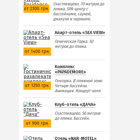
Счастливцево. 70 метров до
от 2300 грн.
пляжа. SPA-центр с
бассейнами, сауной,
джакузи и парными.
Апарт-отель «SEA VIEW»
Геническая Горка. 50
метров до пляжа.
от 1400 грн.
Комплекс
«PAPADEMORE»
Генгорка. В пляжной зоне.
от 1250 грн.
Четыре бассейна.
Анимация. Концерт-холл.
Клуб-отель «ДАЧА»
Счастливцево. 50 метров
до пляжа. Бассейн.
от 900 грн.
Отель «NAR-MOTEL»