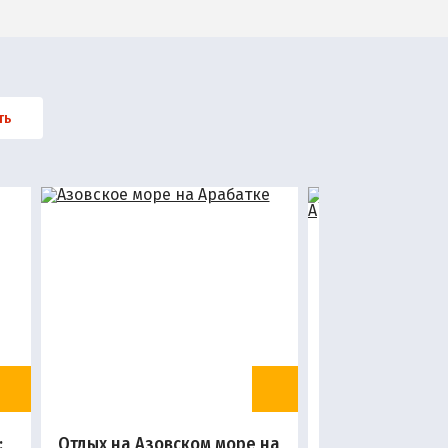
ть
:
Отдых на Азовском море на
Отдых на А