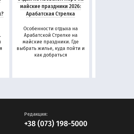
майские праздники 2026:
Стрелке и в
к?
Арабатская Стрелка
осенью и
Особенности отдыха на
Особенности
.
Арабатской Стрелке на
Арабатской Стр
и
майские праздники. Где
в межсезонье
ся
выбрать жилье, куда пойти и
жилье, чем зан
как добраться
добра
Редакция:
+38 (073) 198-5000