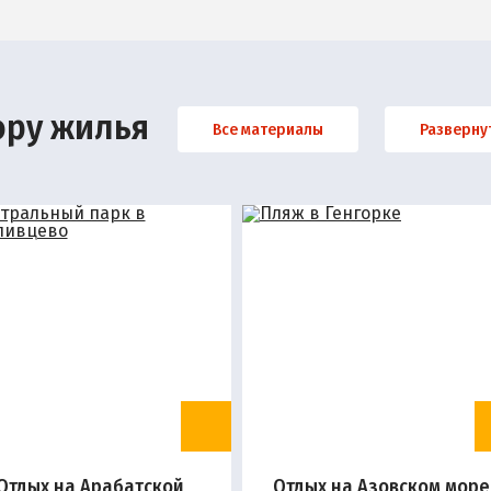
ору жилья
Все материалы
Разверну
Отдых на Арабатской
Отдых на Азовском море