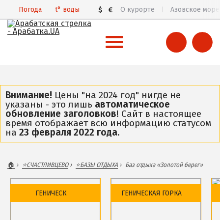
Погода
t°
воды
$
€
О курорте
Азовское море
ВСЯ АРАБАТСКАЯ СТРЕЛКА
Все базы отдыха и отели
Внимание!
Цены "на 2024 год" нигде не
указаны - это лишь
автоматическое
Общий обзор курорта
обновление заголовков
! Сайт в настоящее
время отображает всю информацию статусом
Арабатская Стрелка в 3D
на
23 февраля 2022 года
.
Пляжи
Цены 2026
🏠
⭐️СЧАСТЛИВЦЕВО
⭐️БАЗЫ ОТДЫХА
Баз отдыха «Золотой берег»
Все веб-камеры
Карта
ГЕНИЧЕСК
ГЕНИЧЕСКАЯ ГОРКА
ГЕНИЧЕСК