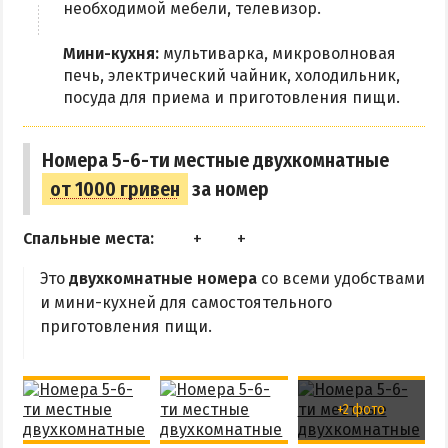
необходимой мебели, телевизор.
Рыбалка
Мини-кухня:
мультиварка, микроволновая
ЭКСКУРСИИ И МАРШРУТЫ
печь, электрический чайник, холодильник,
посуда для приема и приготовления пищи.
Аскания-Нова
Остров Папанина
Номера 5-6-ти местные двухкомнатные
Остров Бирючий
от 1000 гривен
за номер
ПРОЕЗД
Спальные места:
Это
двухкомнатные номера
со всеми удобствами
По Геническу и на косу
и мини-кухней для самостоятельного
Такси по косе
приготовления пищи.
Из Новоалексеевки
Из Херсона
Из Запорожья
+2 фото
Из Днепра