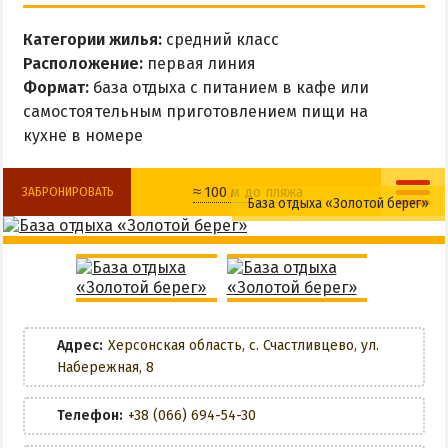
Все базы отдыха в Счастливцево
Веб-камеры в Счастливцево
Категории жилья:
средний класс
Расположение:
первая линия
Карта Счастливцево
Формат:
база отдыха с питанием в кафе или
самостоятельным приготовлением пищи на
СТРЕЛКОВОЕ
кухне в номере
Обзор Стрелкового
≈ 100 м до пляжа
ЗАБРОНИРОВАТЬ
Все базы отдыха в Стрелковом
База отдыха «Золотой берег»
Веб-камеры Стрелкового
Кафе
Детская площадка
Карта Стрелкового
Кухня в номере
Столовая
ВАЛОК
Wi-Fi
Адрес:
Херсонская область, с. Счастливцево, ул.
ЧАСТНЫЙ СЕКТОР
Набережная, 8
Мангальная зона
Жилье в частном секторе
Телефон:
+38 (066) 694-54-30
Спортплощадка