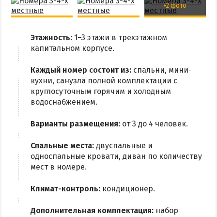
Радоновое Озеро
+2 фото
Розовое Озеро
Сиваш
Этажность:
1–3 этажи в трехэтажном
капитальном корпусе.
Соленое озеро в Счастливцево
Каждый номер состоит из:
спальни, мини-
ДОСТОПРИМЕЧАТЕЛЬНОСТИ
кухни, санузла полной комплектации с
круглосуточным горячим и холодным
Генический маяк
водоснабжением.
Варианты размещения:
от 3 до 4 человек.
ПИТАНИЕ
РАЗВЛЕЧЕНИЯ
Спальные места:
двуспальные и
односпальные кровати, диван по количеству
Аквапарк
мест в номере.
Дельфинарий
Климат-контроль:
кондиционер.
Сафари-Парк
Виндсерфинг
Дополнительная комплектация:
набор