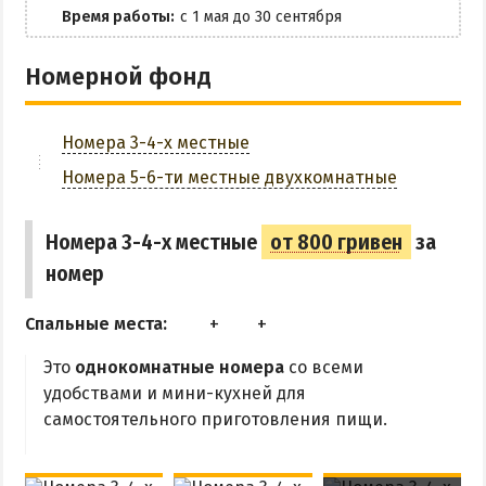
ОТДЫХ С ПАЛАТКОЙ
Время работы:
с 1 мая до 30 сентября
ПЕРВАЯ ЛИНИЯ
Парковка
ОТЕЛИ С БАССЕЙНОМ
Номерной фонд
ЗАБРОНИРОВАТЬ
ОТЕЛИ С ПИТАНИЕМ
ГОРЯЧИЕ ИСТОЧНИКИ
Номера 3-4-х местные
Номера 5-6-ти местные двухкомнатные
Водолечебница
Источники в Счастливцево
Номера 3-4-х местные
от 800 гривен
за
Источники в Стрелковом
номер
Арабатские Термы
Все источники Херсонщины
Спальные места:
Это
однокомнатные номера
со всеми
ЛЕЧЕНИЕ И БАЛЬНЕОЛОГИЯ
удобствами и мини-кухней для
самостоятельного приготовления пищи.
Глицериновое Озеро
Зябловское Озеро