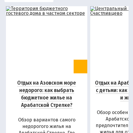
Отдых на Азовском море
Отдых на Араба
недорого: как выбрать
с детьми: как 
бюджетное жилье на
и жи
Арабатской Стрелке?
Обзор особенн
Арабатской
Обзор вариантов самого
предпочтитель
недорогого жилья на
жилья для отд
Арабатской Стрелке. Где