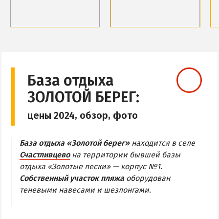
Обзор Геническа
Все отели и пансионаты Геническа
Обзор района
Обзор района
Веб-камеры Геническа
Базы отдыха и отели
Базы отдыха и отели
Веб-камеры
Веб-камеры
ГЕНИЧЕСКАЯ ГОРКА
База отдыха
ЗОЛОТОЙ БЕРЕГ:
Обзор Генгорки
Все базы отдыха и отели Генгорки
цены 2024, обзор, фото
Веб-камеры Генгорки
Карта Генгорки
База отдыха «Золотой берег»
находится в селе
Счастливцево
на территории бывшей базы
отдыха «Золотые пески» — корпус №1.
ПРИОЗЕРНОЕ
Собственный участок пляжа
оборудован
СЧАСТЛИВЦЕВО
теневыми навесами и шезлонгами.
Обзор Счастливцево