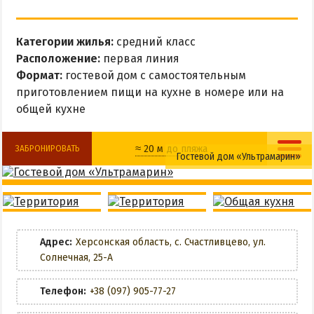
Все базы отдыха в Счастливцево
Веб-камеры в Счастливцево
Категории жилья:
средний класс
Карта Счастливцево
Расположение:
первая линия
Формат:
гостевой дом с самостоятельным
СТРЕЛКОВОЕ
приготовлением пищи на кухне в номере или на
общей кухне
Обзор Стрелкового
Все базы отдыха в Стрелковом
≈ 20 м до пляжа
ЗАБРОНИРОВАТЬ
Гостевой дом «Ультрамарин»
Веб-камеры Стрелкового
Карта Стрелкового
Кухня в номере
Детская площадка
Мультиварка в номере
Общая кухня
ВАЛОК
Адрес:
Херсонская область, с. Счастливцево, ул.
ЧАСТНЫЙ СЕКТОР
С мелкими животными
Солнечная, 25-А
Жилье в частном секторе
Wi-Fi
Телефон:
+38 (097) 905-77-27