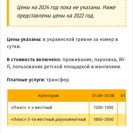
Цены на 2024 год пока не указаны. Ниже
представлены цены на 2022 год.
Цены указаны:
в украинской гривне за номер в
сутки.
В стоимость включено:
проживание, парковка, Wi-
Fi, пользование детской площадкой и мангалами.
Платные услуги:
трансфер.
Категория
01.06–31.08
01.09–
«Люкс» 4-х местный
1200–1300
9
«Люкс» 5-ти местный двухкомнатный
1800–2000
17