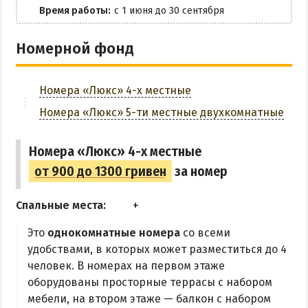
ОТДЫХ С ПАЛАТКОЙ
Мангальная зона
Время работы:
с 1 июня до 30 сентября
ПЕРВАЯ ЛИНИЯ
Парковка
ОТЕЛИ С БАССЕЙНОМ
Номерной фонд
ОТЕЛИ С ПИТАНИЕМ
Трансфер
ГОРЯЧИЕ ИСТОЧНИКИ
Номера «Люкс» 4-х местные
ЗАБРОНИРОВАТЬ
Номера «Люкс» 5-ти местные двухкомнатные
Водолечебница
Источники в Счастливцево
Номера «Люкс» 4-х местные
Источники в Стрелковом
от 900 до 1300 гривен
за номер
Арабатские Термы
Все источники Херсонщины
Спальные места:
Это
однокомнатные номера
со всеми
ЛЕЧЕНИЕ И БАЛЬНЕОЛОГИЯ
удобствами, в которых может разместиться до 4
человек. В номерах на первом этаже
Глицериновое Озеро
оборудованы просторные террасы с набором
Зябловское Озеро
мебели, на втором этаже — балкон с набором