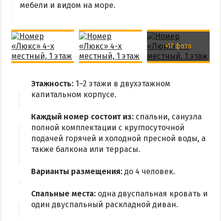
мебели и видом на море.
Радоновое Озеро
Розовое Озеро
Сиваш
+17 фото
Соленое озеро в Счастливцево
ДОСТОПРИМЕЧАТЕЛЬНОСТИ
Этажность:
1–2 этажи в двухэтажном
капитальном корпусе.
Генический маяк
Каждый номер состоит из:
спальни, санузла
полной комплектации с круглосуточной
ПИТАНИЕ
подачей горячей и холодной пресной воды, а
РАЗВЛЕЧЕНИЯ
также балкона или террасы.
Аквапарк
Варианты размещения:
до 4 человек.
Дельфинарий
Спальные места:
одна двуспальная кровать и
Сафари-Парк
один двуспальный раскладной диван.
Виндсерфинг