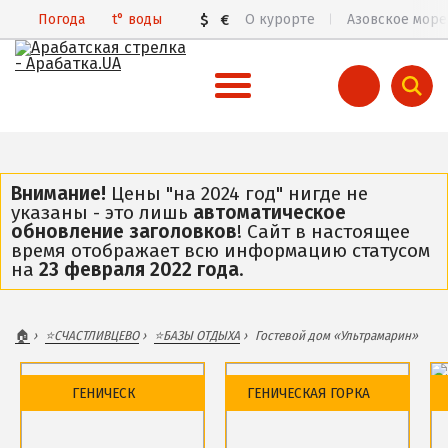
Погода
t°
воды
$
€
О курорте
Азовское море
ВСЯ АРАБАТСКАЯ СТРЕЛКА
Все базы отдыха и отели
Внимание!
Цены "на 2024 год" нигде не
указаны - это лишь
автоматическое
Общий обзор курорта
обновление заголовков
! Сайт в настоящее
время отображает всю информацию статусом
Арабатская Стрелка в 3D
на
23 февраля 2022 года
.
Пляжи
Цены 2026
🏠
⭐️СЧАСТЛИВЦЕВО
⭐️БАЗЫ ОТДЫХА
Гостевой дом «Ультрамарин»
Все веб-камеры
Карта
ГЕНИЧЕСК
ГЕНИЧЕСКАЯ ГОРКА
ГЕНИЧЕСК