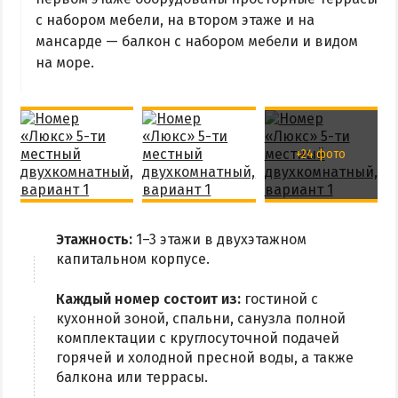
Из Харькова
с набором мебели, на втором этаже и на
мансарде — балкон с набором мебели и видом
Из Полтавы
на море.
Из Сум
Из Киева
+24 фото
Этажность:
1–3 этажи в двухэтажном
капитальном корпусе.
Каждый номер состоит из:
гостиной с
кухонной зоной, спальни, санузла полной
комплектации с круглосуточной подачей
горячей и холодной пресной воды, а также
балкона или террасы.