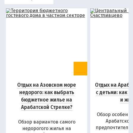
Отдых на Азовском море
Отдых на Араба
недорого: как выбрать
с детьми: как 
бюджетное жилье на
и жи
Арабатской Стрелке?
Обзор особенн
Арабатской
Обзор вариантов самого
предпочтитель
недорогого жилья на