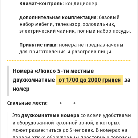
Климат-контроль:
кондиционер.
Рыбалка
Дополнительная комплектация:
базовый
ЭКСКУРСИИ И МАРШРУТЫ
набор мебели, телевизор, холодильник,
электрический чайник, полный набор посуды.
Аскания-Нова
Принятие пищи:
номера не предназначены
Остров Папанина
для приготовления и разогрева пищи.
Остров Бирючий
Номера «Люкс» 5-ти местные
ПРОЕЗД
двухкомнатные
от 1700 до 2000 гривен
за
По Геническу и на косу
номер
Такси по косе
Спальные места:
Из Новоалексеевки
Это
Из Херсона
двухкомнатные номера
со всеми удобствами
и оборудованной кухонной зоной, в которых
Из Запорожья
может разместиться до 5 человек. В номерах на
Из Днепра
первом этаже оборудованы просторные террасы