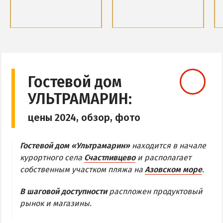
Обзор Геническа
Все отели и пансионаты Геническа
Обзор района
Обзор района
Веб-камеры Геническа
Базы отдыха и отели
Базы отдыха и отели
Веб-камеры
Веб-камеры
ГЕНИЧЕСКАЯ ГОРКА
Гостевой дом
УЛЬТРАМАРИН:
Обзор Генгорки
Все базы отдыха и отели Генгорки
цены 2024, обзор, фото
Веб-камеры Генгорки
Карта Генгорки
Гостевой дом «Ультрамарин»
находится в начале
курортного села
Счастливцево
и располагает
собственным участком пляжа на
Азовском море
.
ПРИОЗЕРНОЕ
СЧАСТЛИВЦЕВО
В шаговой доступности
распложен продуктовый
рынок и магазины.
Обзор Счастливцево