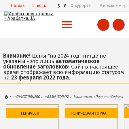
Погода
t°
воды
$
€
О курорте
Азовское море
ВСЯ АРАБАТСКАЯ СТРЕЛКА
Все базы отдыха и отели
Внимание!
Цены "на 2024 год" нигде не
указаны - это лишь
автоматическое
Общий обзор курорта
обновление заголовков
! Сайт в настоящее
время отображает всю информацию статусом
Арабатская Стрелка в 3D
на
23 февраля 2022 года
.
Пляжи
Цены 2026
🏠
⭐️СЧАСТЛИВЦЕВО
⭐️БАЗЫ ОТДЫХА
Мини-отель «Перлина-София»
Все веб-камеры
Карта
ГЕНИЧЕСК
ГЕНИЧЕСКАЯ ГОРКА
ГЕНИЧЕСК