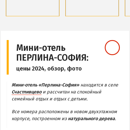
Обзор Геническа
Все отели и пансионаты Геническа
Обзор района
Обзор района
Веб-камеры Геническа
Базы отдыха и отели
Базы отдыха и отели
Веб-камеры
Веб-камеры
ГЕНИЧЕСКАЯ ГОРКА
Мини-отель
ПЕРЛИНА-СОФИЯ:
Обзор Генгорки
Все базы отдыха и отели Генгорки
цены 2024, обзор, фото
Веб-камеры Генгорки
Карта Генгорки
Мини-отель «Перлина-София»
находится в селе
Счастливцево
и рассчитан на спокойный
семейный отдых и отдых с детьми.
ПРИОЗЕРНОЕ
СЧАСТЛИВЦЕВО
Все номера расположены в новом двухэтажном
корпусе, построенном из
натурального дерева
.
Обзор Счастливцево