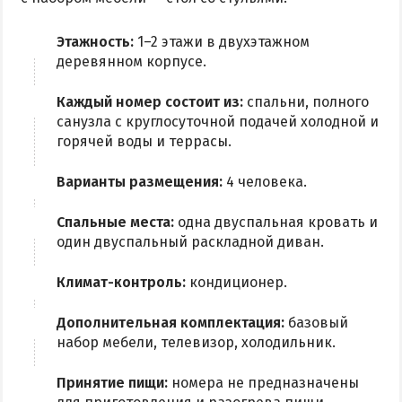
Радоновое Озеро
Розовое Озеро
Этажность:
1–2 этажи в двухэтажном
деревянном корпусе.
Сиваш
Соленое озеро в Счастливцево
Каждый номер состоит из:
спальни, полного
санузла с круглосуточной подачей холодной и
горячей воды и террасы.
ДОСТОПРИМЕЧАТЕЛЬНОСТИ
Варианты размещения:
4 человека.
Генический маяк
Спальные места:
одна двуспальная кровать и
ПИТАНИЕ
один двуспальный раскладной диван.
РАЗВЛЕЧЕНИЯ
Климат-контроль:
кондиционер.
Аквапарк
Дополнительная комплектация:
базовый
Дельфинарий
набор мебели, телевизор, холодильник.
Сафари-Парк
Принятие пищи:
номера не предназначены
Виндсерфинг