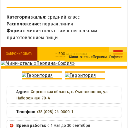
Все базы отдыха в Счастливцево
Веб-камеры в Счастливцево
Категории жилья:
средний класс
Карта Счастливцево
Расположение:
первая линия
Формат:
мини-отель с самостоятельным
СТРЕЛКОВОЕ
приготовлением пищи
Обзор Стрелкового
≈ 500 м до пляжа
ЗАБРОНИРОВАТЬ
Все базы отдыха в Стрелковом
Мини-отель «Перлина-София»
Веб-камеры Стрелкового
Мангальная зона
Детская площадка
Карта Стрелкового
Парковка
Wi-Fi
ВАЛОК
Адрес:
Херсонская область, с. Счастливцево, ул.
ЗАБРОНИРОВАТЬ
Набережная, 70-А
ЧАСТНЫЙ СЕКТОР
Телефон:
+38 (098) 24-0000-1
Жилье в частном секторе
Время работы:
с 1 мая до 30 сентября