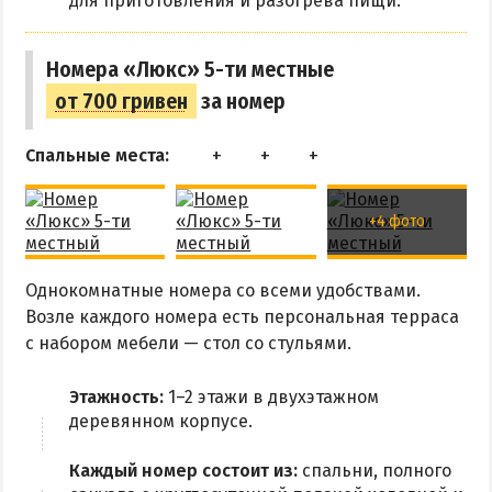
для приготовления и разогрева пищи.
Рыбалка
Номера «Люкс» 5-ти местные
ЭКСКУРСИИ И МАРШРУТЫ
от 700 гривен
за номер
Аскания-Нова
Спальные места:
Остров Папанина
Остров Бирючий
+4 фото
ПРОЕЗД
Однокомнатные номера со всеми удобствами.
По Геническу и на косу
Возле каждого номера есть персональная терраса
с набором мебели — стол со стульями.
Такси по косе
Из Новоалексеевки
Этажность:
1–2 этажи в двухэтажном
Из Херсона
деревянном корпусе.
Из Запорожья
Каждый номер состоит из:
спальни, полного
Из Днепра