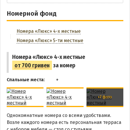
ОТДЫХ С ПАЛАТКОЙ
ПЕРВАЯ ЛИНИЯ
Номерной фонд
ОТЕЛИ С БАССЕЙНОМ
ОТЕЛИ С ПИТАНИЕМ
Номера «Люкс» 4-х местные
ГОРЯЧИЕ ИСТОЧНИКИ
Номера «Люкс» 5-ти местные
Водолечебница
Номера «Люкс» 4-х местные
Источники в Счастливцево
от 700 гривен
за номер
Источники в Стрелковом
Арабатские Термы
Спальные места:
Все источники Херсонщины
+7 фото
ЛЕЧЕНИЕ И БАЛЬНЕОЛОГИЯ
Однокомнатные номера со всеми удобствами.
Глицериновое Озеро
Возле каждого номера есть персональная терраса
Зябловское Озеро
с набором мебели — стол со стульями.