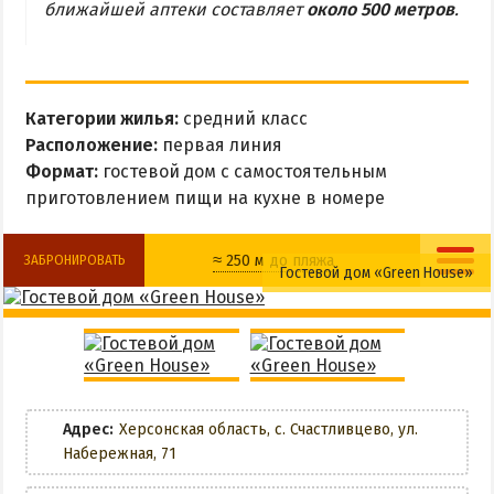
Все базы отдыха в Счастливцево
ближайшей аптеки составляет
около 500 метров
.
Веб-камеры в Счастливцево
Карта Счастливцево
Категории жилья:
средний класс
СТРЕЛКОВОЕ
Расположение:
первая линия
Формат:
гостевой дом с самостоятельным
Обзор Стрелкового
приготовлением пищи на кухне в номере
Все базы отдыха в Стрелковом
Веб-камеры Стрелкового
≈ 250 м до пляжа
ЗАБРОНИРОВАТЬ
Гостевой дом «Green House»
Карта Стрелкового
Разрешено с животными
Детская площадка
ВАЛОК
Wi-Fi
Кухня в номере
ЧАСТНЫЙ СЕКТОР
Мангальная зона
Адрес:
Херсонская область, с. Счастливцево, ул.
Жилье в частном секторе
Набережная, 71
Магазин