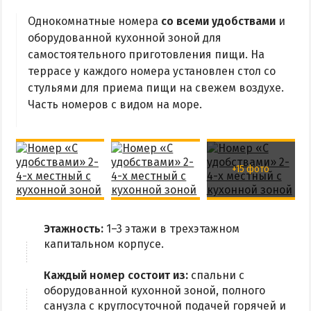
Из Харькова
Однокомнатные номера
со всеми удобствами
и
Из Полтавы
оборудованной кухонной зоной для
самостоятельного приготовления пищи. На
Из Сум
террасе у каждого номера установлен стол со
Из Киева
стульями для приема пищи на свежем воздухе.
Часть номеров с видом на море.
+15 фото
Этажность:
1–3 этажи в трехэтажном
капитальном корпусе.
Каждый номер состоит из:
спальни с
оборудованной кухонной зоной, полного
санузла с круглосуточной подачей горячей и