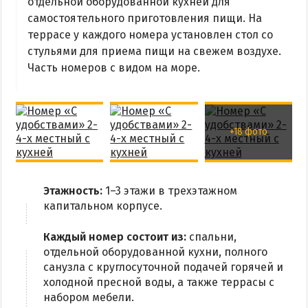
отдельной оборудованной кухней для
Радоновое Озеро
самостоятельного приготовления пищи. На
Розовое Озеро
террасе у каждого номера установлен стол со
Сиваш
стульями для приема пищи на свежем воздухе.
Часть номеров с видом на море.
Соленое озеро в Счастливцево
ДОСТОПРИМЕЧАТЕЛЬНОСТИ
+18 фото
Генический маяк
ПИТАНИЕ
Этажность:
1–3 этажи в трехэтажном
РАЗВЛЕЧЕНИЯ
капитальном корпусе.
Аквапарк
Каждый номер состоит из:
спальни,
отдельной оборудованной кухни, полного
Дельфинарий
санузла с круглосуточной подачей горячей и
Сафари-Парк
холодной пресной воды, а также террасы с
Виндсерфинг
набором мебели.