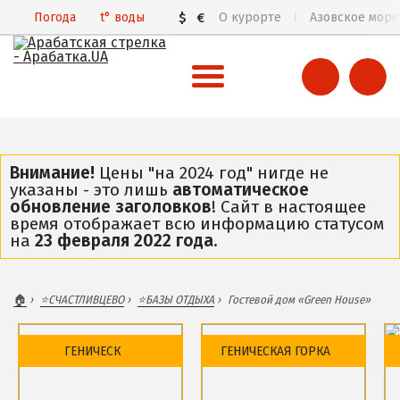
Погода
t°
воды
$
€
О курорте
Азовское море
ВСЯ АРАБАТСКАЯ СТРЕЛКА
Все базы отдыха и отели
Внимание!
Цены "на 2024 год" нигде не
указаны - это лишь
автоматическое
Общий обзор курорта
обновление заголовков
! Сайт в настоящее
время отображает всю информацию статусом
Арабатская Стрелка в 3D
на
23 февраля 2022 года
.
Пляжи
Цены 2026
🏠
⭐️СЧАСТЛИВЦЕВО
⭐️БАЗЫ ОТДЫХА
Гостевой дом «Green House»
Все веб-камеры
Карта
ГЕНИЧЕСК
ГЕНИЧЕСКАЯ ГОРКА
ГЕНИЧЕСК