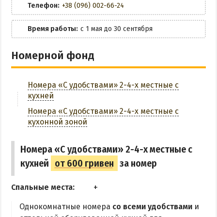
ОТДЫХ С ПАЛАТКОЙ
Телефон:
+38 (096) 002-66-24
Парковка
ПЕРВАЯ ЛИНИЯ
Время работы:
с 1 мая до 30 сентября
ОТЕЛИ С БАССЕЙНОМ
Трансфер
ОТЕЛИ С ПИТАНИЕМ
Номерной фонд
ГОРЯЧИЕ ИСТОЧНИКИ
ЗАБРОНИРОВАТЬ
Водолечебница
Номера «С удобствами» 2-4-х местные с
кухней
Источники в Счастливцево
Номера «С удобствами» 2-4-х местные с
Источники в Стрелковом
кухонной зоной
Арабатские Термы
Все источники Херсонщины
Номера «С удобствами» 2-4-х местные с
кухней
от 600 гривен
за номер
ЛЕЧЕНИЕ И БАЛЬНЕОЛОГИЯ
Спальные места:
Глицериновое Озеро
Однокомнатные номера
со всеми удобствами
и
Зябловское Озеро