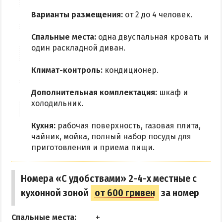
Рыбалка
Варианты размещения:
от 2 до 4 человек.
ЭКСКУРСИИ И МАРШРУТЫ
Спальные места:
одна двуспальная кровать и
один раскладной диван.
Аскания-Нова
Климат-контроль:
кондиционер.
Остров Папанина
Остров Бирючий
Дополнительная комплектация:
шкаф и
холодильник.
ПРОЕЗД
Кухня:
рабочая поверхность, газовая плита,
чайник, мойка, полный набор посуды для
По Геническу и на косу
приготовления и приема пищи.
Такси по косе
Из Новоалексеевки
Номера «С удобствами» 2-4-х местные с
Из Херсона
кухонной зоной
от 600 гривен
за номер
Из Запорожья
Из Днепра
Спальные места: