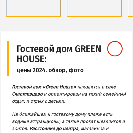
Обзор Геническа
Все отели и пансионаты Геническа
Обзор района
Обзор района
Веб-камеры Геническа
Базы отдыха и отели
Базы отдыха и отели
Веб-камеры
Веб-камеры
ГЕНИЧЕСКАЯ ГОРКА
Гостевой дом GREEN
HOUSE:
Обзор Генгорки
Все базы отдыха и отели Генгорки
цены 2024, обзор, фото
Веб-камеры Генгорки
Карта Генгорки
Гостевой дом «Green House»
находится в
селе
Счастливцево
и ориентирован на тихий семейный
отдых и отдых с детьми.
ПРИОЗЕРНОЕ
СЧАСТЛИВЦЕВО
На ближайшем к гостевому дому пляже есть
водные аттракционы, а также прокат шезлонгов и
Обзор Счастливцево
зонтов.
Расстояние до центра
, магазинов и