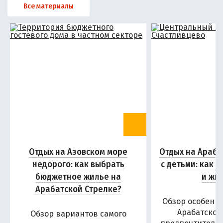
Все материалы
Отдых на Азовском море
Отдых на Араба
недорого: как выбрать
с детьми: как 
бюджетное жилье на
и жи
Арабатской Стрелке?
Обзор особенн
Арабатской
Обзор вариантов самого