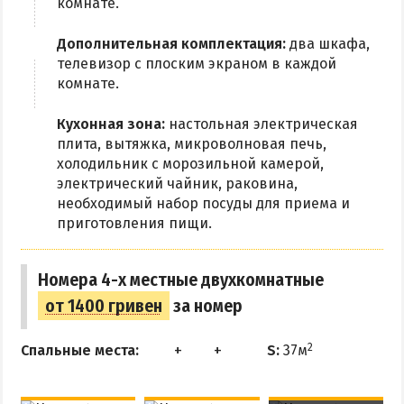
комнате.
Рыбалка
Дополнительная комплектация:
два шкафа,
телевизор с плоским экраном в каждой
ЭКСКУРСИИ И МАРШРУТЫ
комнате.
Аскания-Нова
Кухонная зона:
настольная электрическая
Остров Папанина
плита, вытяжка, микроволновая печь,
Остров Бирючий
холодильник с морозильной камерой,
электрический чайник, раковина,
необходимый набор посуды для приема и
ПРОЕЗД
приготовления пищи.
По Геническу и на косу
Номера 4-х местные двухкомнатные
Такси по косе
от 1400 гривен
за номер
Из Новоалексеевки
Из Херсона
2
Спальные места:
S:
37м
Из Запорожья
Из Днепра