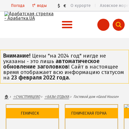
Погода
t°
воды
$
€
О курорте
Азовское море
ВСЯ АРАБАТСКАЯ СТРЕЛКА
Все базы отдыха и отели
Внимание!
Цены "на 2024 год" нигде не
указаны - это лишь
автоматическое
Общий обзор курорта
обновление заголовков
! Сайт в настоящее
время отображает всю информацию статусом
Арабатская Стрелка в 3D
на
23 февраля 2022 года
.
Пляжи
Цены 2026
🏠
⭐️СЧАСТЛИВЦЕВО
⭐️БАЗЫ ОТДЫХА
Гостевой дом «Good House»
Все веб-камеры
Карта
ГЕНИЧЕСК
ГЕНИЧЕСКАЯ ГОРКА
ГЕНИЧЕСК