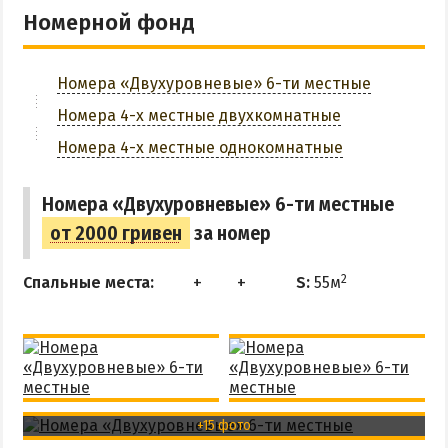
ОТДЫХ С ПАЛАТКОЙ
Номерной фонд
ПЕРВАЯ ЛИНИЯ
ОТЕЛИ С БАССЕЙНОМ
Номера «Двухуровневые» 6-ти местные
ОТЕЛИ С ПИТАНИЕМ
Номера 4-х местные двухкомнатные
ГОРЯЧИЕ ИСТОЧНИКИ
Номера 4-х местные однокомнатные
Водолечебница
Номера «Двухуровневые» 6-ти местные
Источники в Счастливцево
от 2000 гривен
за номер
Источники в Стрелковом
Арабатские Термы
2
Спальные места:
S:
55м
Все источники Херсонщины
ЛЕЧЕНИЕ И БАЛЬНЕОЛОГИЯ
Глицериновое Озеро
+15 фото
Зябловское Озеро