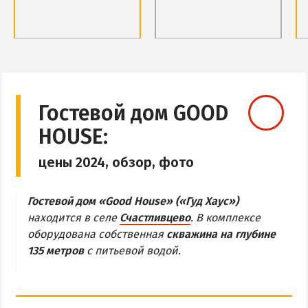
Обзор Геническа
Все отели и пансионаты Геническа
Обзор района
Обзор района
Веб-камеры Геническа
Базы отдыха и отели
Базы отдыха и отели
Веб-камеры
Веб-камеры
ГЕНИЧЕСКАЯ ГОРКА
Гостевой дом GOOD
HOUSE:
Обзор Генгорки
Все базы отдыха и отели Генгорки
цены 2024, обзор, фото
Веб-камеры Генгорки
Карта Генгорки
Гостевой дом «Good House» («Гуд Хаус»)
находится в селе
Счастливцево
. В комплексе
оборудована собственная
скважина на глубине
ПРИОЗЕРНОЕ
135 метров
с питьевой водой.
СЧАСТЛИВЦЕВО
Обзор Счастливцево