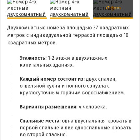
Из Харькова
+7 фото
Из Полтавы
Из Сум
Двухкомнатные номера площадью 37 квадратных
метров с индивидуальной террасой площадью 10
Из Киева
квадратных метров.
Этажность:
1-2 этажи в двухэтажных
капитальных зданиях.
Каждый номер состоит из:
двух спален,
отдельной кухни и полного санузла с
круглосуточным горячим водоснабжением.
Варианты размещения:
4 человека.
Спальные места:
одна двуспальная кровать в
первой спальне и две односпальные кровать
во второй спальне.