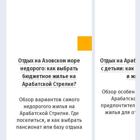
Отдых на Азовском море
Отдых на Араба
недорого: как выбрать
с детьми: как 
бюджетное жилье на
и жи
Арабатской Стрелке?
Обзор особенн
Арабатской
Обзор вариантов самого
предпочтитель
недорогого жилья на
жилья для отд
Арабатской Стрелке. Где
поселиться, и как выбрать
пансионат или базу отдыха