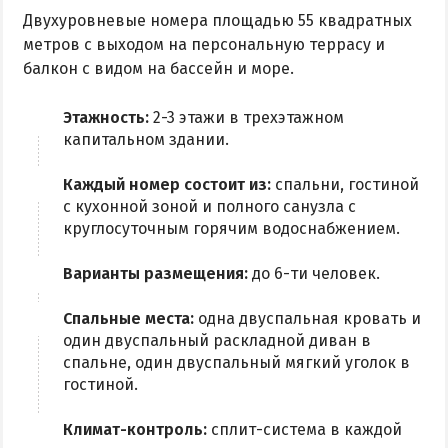
Радоновое Озеро
Двухуровневые номера площадью 55 квадратных
Розовое Озеро
метров с выходом на персональную террасу и
балкон с видом на бассейн и море.
Сиваш
Соленое озеро в Счастливцево
Этажность:
2-3 этажи в трехэтажном
капитальном здании.
ДОСТОПРИМЕЧАТЕЛЬНОСТИ
Каждый номер состоит из:
спальни, гостиной
Генический маяк
с кухонной зоной и полного санузла с
круглосуточным горячим водоснабжением.
ПИТАНИЕ
Варианты размещения:
до 6-ти человек.
РАЗВЛЕЧЕНИЯ
Спальные места:
одна двуспальная кровать и
Аквапарк
один двуспальный раскладной диван в
спальне, один двуспальный мягкий уголок в
Дельфинарий
гостиной.
Сафари-Парк
Климат-контроль:
сплит-система в каждой
Виндсерфинг