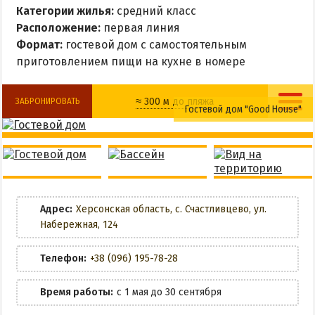
Все базы отдыха в Счастливцево
Категории жилья:
средний класс
Веб-камеры в Счастливцево
Расположение:
первая линия
Формат:
гостевой дом с самостоятельным
Карта Счастливцево
приготовлением пищи на кухне в номере
СТРЕЛКОВОЕ
≈ 300 м до пляжа
ЗАБРОНИРОВАТЬ
Гостевой дом "Good House"
Обзор Стрелкового
Wi-Fi
Бассейн
Все базы отдыха в Стрелковом
Веб-камеры Стрелкового
Парковка
Кухня в номере
Карта Стрелкового
ЗАБРОНИРОВАТЬ
Адрес:
Херсонская область, с. Счастливцево, ул.
ВАЛОК
Набережная, 124
ЧАСТНЫЙ СЕКТОР
Телефон:
+38 (096) 195-78-28
Жилье в частном секторе
Время работы:
с 1 мая до 30 сентября