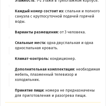
Этажность:
1–2 этажи в трехэтажном корпусе.
Из Харькова
Каждый номер состоит из:
спальни и полного
Из Полтавы
санузла с круглосуточной подачей горячей
Из Сум
воды.
Из Киева
Варианты размещения:
от 3 человека.
Спальные места:
одна двуспальная и одна
односпальная кровать.
Климат-контроль:
кондиционер.
Дополнительная комплектация:
необходимая
мебель, плазменный телевизор и
холодильник.
Принятие пищи:
номера не предназначены
для приготовления и разогрева пищи.