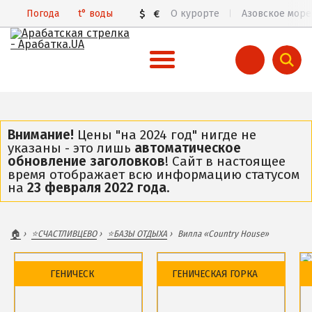
Погода
t°
воды
$
€
О курорте
Азовское море
ВСЯ АРАБАТСКАЯ СТРЕЛКА
Все базы отдыха и отели
Внимание!
Цены "на 2024 год" нигде не
указаны - это лишь
автоматическое
Общий обзор курорта
обновление заголовков
! Сайт в настоящее
время отображает всю информацию статусом
Арабатская Стрелка в 3D
на
23 февраля 2022 года
.
Пляжи
Цены 2026
🏠
⭐️СЧАСТЛИВЦЕВО
⭐️БАЗЫ ОТДЫХА
Вилла «Country House»
Все веб-камеры
Карта
ГЕНИЧЕСК
ГЕНИЧЕСКАЯ ГОРКА
ГЕНИЧЕСК