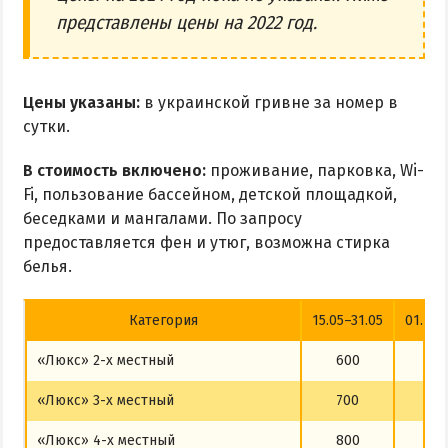
представлены цены на 2022 год.
Цены указаны:
в украинской гривне за номер в
сутки.
В стоимость включено:
проживание, парковка, Wi-
Fi, пользование бассейном, детской площадкой,
беседками и мангалами. По запросу
предоставляется фен и утюг, возможна стирка
белья.
Категория
15.05–31.05
01.06–
«Люкс» 2-х местный
600
70
«Люкс» 3-х местный
700
80
«Люкс» 4-х местный
800
90