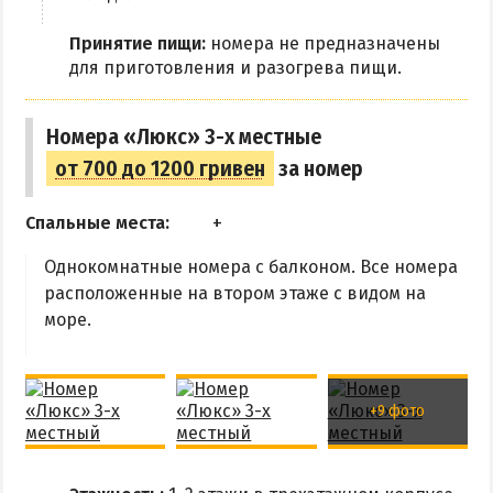
Рыбалка
Принятие пищи:
номера не предназначены
для приготовления и разогрева пищи.
ЭКСКУРСИИ И МАРШРУТЫ
Аскания-Нова
Номера «Люкс» 3-х местные
Остров Папанина
от 700 до 1200 гривен
за номер
Остров Бирючий
Спальные места:
ПРОЕЗД
Однокомнатные номера с балконом. Все номера
расположенные на втором этаже с видом на
По Геническу и на косу
море.
Такси по косе
Из Новоалексеевки
Из Херсона
+9 фото
Из Запорожья
Из Днепра