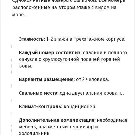
Однокомнатные номера с балконом. Все номера
Радоновое Озеро
расположенные на втором этаже с видом на
Розовое Озеро
море.
Сиваш
Соленое озеро в Счастливцево
Этажность:
1–2 этажи в трехэтажном корпусе.
ДОСТОПРИМЕЧАТЕЛЬНОСТИ
Каждый номер состоит из:
спальни и полного
санузла с круглосуточной подачей горячей
Генический маяк
воды.
ПИТАНИЕ
Варианты размещения:
от 2 человека.
РАЗВЛЕЧЕНИЯ
Спальные места:
одна двуспальная кровать.
Аквапарк
Климат-контроль:
кондиционер.
Дельфинарий
Дополнительная комплектация:
необходимая
Сафари-Парк
мебель, плазменный телевизор и
Виндсерфинг
холодильник.