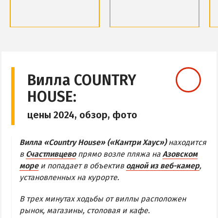
Обзор Геническа
Все отели и пансионаты Геническа
Обзор района
Обзор района
Веб-камеры Геническа
Базы отдыха и отели
Базы отдыха и отели
Веб-камеры
Веб-камеры
ГЕНИЧЕСКАЯ ГОРКА
Вилла COUNTRY
HOUSE:
Обзор Генгорки
Все базы отдыха и отели Генгорки
цены 2024, обзор, фото
Веб-камеры Генгорки
Карта Генгорки
Вилла «Country House» («Кантри Хаус»)
находится
в
Счастливцево
прямо возле пляжа на
Азовском
море
и попадает в объектив
одной из веб-камер
,
ПРИОЗЕРНОЕ
установленных на курорте.
СЧАСТЛИВЦЕВО
В трех минутах ходьбы от виллы расположен
Обзор Счастливцево
рынок, магазины, столовая и кафе.