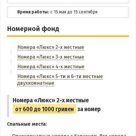
ОТДЫХ С ПАЛАТКОЙ
Мангальная зона
ПЕРВАЯ ЛИНИЯ
Время работы:
с 15 мая до 15 сентября
ОТЕЛИ С БАССЕЙНОМ
Парковка
Номерной фонд
ОТЕЛИ С ПИТАНИЕМ
Стирка белья
ГОРЯЧИЕ ИСТОЧНИКИ
Номера «Люкс» 2-х местные
Водолечебница
ЗАБРОНИРОВАТЬ
Номера «Люкс» 3-х местные
Источники в Счастливцево
Номера «Люкс» 4-х местные
Источники в Стрелковом
Номера «Люкс» 5-ти и 6-ти местные
Арабатские Термы
двухкомнатные
Все источники Херсонщины
Номера «Люкс» 2-х местные
ЛЕЧЕНИЕ И БАЛЬНЕОЛОГИЯ
от 600 до 1000 гривен
за номер
Глицериновое Озеро
Спальные места:
Зябловское Озеро