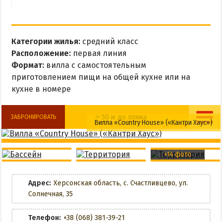
Все базы отдыха в Счастливцево
Веб-камеры в Счастливцево
Карта Счастливцево
Категории жилья:
средний класс
Расположение:
первая линия
СТРЕЛКОВОЕ
Формат:
вилла с самостоятельным
приготовлением пищи на общей кухне или на
Обзор Стрелкового
кухне в номере
Все базы отдыха в Стрелковом
Веб-камеры Стрелкового
≈ 50 м до пляжа
ЗАБРОНИРОВАТЬ
Вилла «Country House» («Кантри Хаус»)
Карта Стрелкового
Общая кухня
Бассейн
+14 фото
ВАЛОК
Кухня в номере
Детская площадка
ЧАСТНЫЙ СЕКТОР
Адрес:
Херсонская область, с. Счастливцево, ул.
Wi-Fi
Солнечная, 35
Жилье в частном секторе
Беседки
Телефон:
+38 (068) 381-39-21