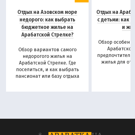
Отдых на Азовском море
Отдых на Араба
недорого: как выбрать
с детьми: как 
бюджетное жилье на
и жи
Арабатской Стрелке?
Обзор особенн
Арабатской
Обзор вариантов самого
предпочтитель
недорогого жилья на
жилья для отд
Арабатской Стрелке. Где
поселиться, и как выбрать
пансионат или базу отдыха