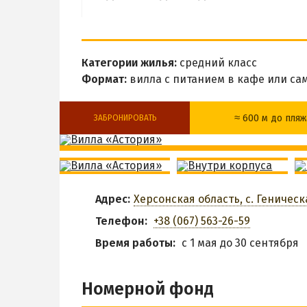
Категории жилья:
средний класс
Формат:
вилла с питанием в кафе или с
≈ 600 м до пляж
ЗАБРОНИРОВАТЬ
Бар
Общая кухня
Smart TV
Беседки
Адрес:
Херсонская область, с. Геническа
Парковка
Трансфер
Телефон:
+38 (067) 563-26-59
Время работы:
с 1 мая до 30 сентября
З
Номерной фонд