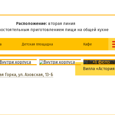
Расположение:
вторая линия
амостоятельным приготовлением пищи на общей кухне
а
Детская площадка
Кафе
Разрешено с
Wi-Fi
животными
+1 фото
Вилла «Астория
Мангальная зона
Бильярд
я Горка, ул. Азовская, 13-Б
АБРОНИРОВАТЬ