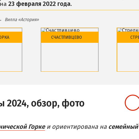
 на
23 февраля 2022 года
.
Розовое Озеро
АЛОК
Сиваш
Вилла «Астория»
АСТНЫЙ СЕКТОР
Соленое озеро в Сч
илье в частном секторе
ОРКА
СЧАСТЛИВЦЕВО
СТР
ДОСТОПРИМЕЧАТЕЛ
ТДЫХ С ПАЛАТКОЙ
Генический маяк
ЕРВАЯ ЛИНИЯ
ТЕЛИ С БАССЕЙНОМ
ПИТАНИЕ
Обзор района
Обзор 
ТЕЛИ С ПИТАНИЕМ
 отели
Базы отдыха и отели
Базы от
Веб-камеры
Веб-ка
ы 2024, обзор, фото
нической Горке
и ориентирована на
семейный