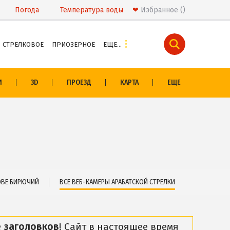
Погода
Температура
воды
❤
Избранное
СТРЕЛКОВОЕ
ПРИОЗЕРНОЕ
ЕЩЕ…
И
РАЗВЛЕЧЕНИЯ
И
3D
ПРОЕЗД
КАРТА
ЕЩЕ
Аквапарк
ивцево
Дельфинарий
овом
Сафари-Парк
Виндсерфинг
сонщины
Рыбалка
ОЛОГИЯ
ЭКСКУРСИИ И МАРШРУТЫ
ОВЕ БИРЮЧИЙ
ВСЕ ВЕБ-КАМЕРЫ АРАБАТСКОЙ СТРЕЛКИ
о
Аскания-Нова
Остров Папанина
 заголовков
! Сайт в настоящее время
Остров Бирючий