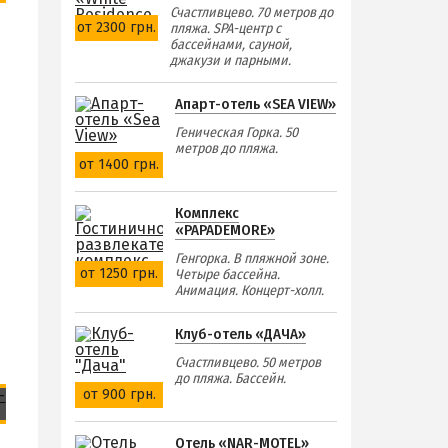
Счастливцево. 70 метров до
от 2300 грн.
пляжа. SPA-центр с
бассейнами, сауной,
джакузи и парными.
Апарт-отель «SEA VIEW»
Геническая Горка. 50
метров до пляжа.
от 1400 грн.
Комплекс
«PAPADEMORE»
Генгорка. В пляжной зоне.
от 1250 грн.
Четыре бассейна.
Анимация. Концерт-холл.
Клуб-отель «ДАЧА»
Счастливцево. 50 метров
до пляжа. Бассейн.
от 900 грн.
Отель «NAR-MOTEL»