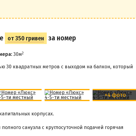
ые
за номер
от 350 гривен
2
мера:
30м
 30 квадратных метров с выходом на балкон, который
+4 фото
 капитальных корпусах.
 полного санузла с круглосуточной подачей горячая