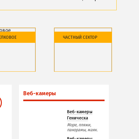
ПРОЕЗД
По Геническу и на косу
астливцево
Такси по косе
ЕЛКОВОЕ
ЧАСТНЫЙ СЕКТОР
ЬНОСТИ
Из Новоалексеевки
Из Херсона
Из Запорожья
Из Днепра
района
Обзор района
Из Харькова
дыха и отели
Базы отдыха и отели
меры
Из Полтавы
Веб-камеры
Из Сум
Из Киева
Веб-камеры
Геническа
Море, пляжи,
панорамы, маяк.
Веб-камеры