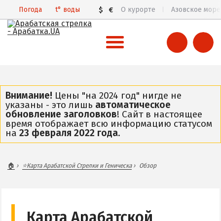
Погода
t°
воды
$
€
О курорте
Азовское море
ВСЯ АРАБАТСКАЯ СТРЕЛКА
Все базы отдыха и отели
Внимание!
Цены "на 2024 год" нигде не
указаны - это лишь
автоматическое
Общий обзор курорта
обновление заголовков
! Сайт в настоящее
время отображает всю информацию статусом
Арабатская Стрелка в 3D
на
23 февраля 2022 года
.
Пляжи
Цены 2026
🏠
⭐Карта Арабатской Стрелки и Геническа
Обзор
Все веб-камеры
Карта
ГЕНИЧЕСК
Карта Арабатской