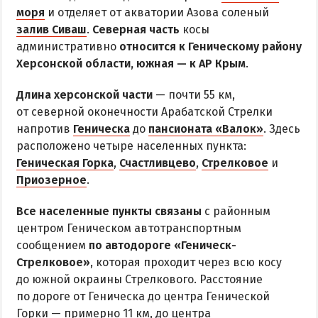
Все базы отдыха в Счастливцево
моря
и отделяет от акватории Азова соленый
Веб-камеры в Счастливцево
залив Сиваш
.
Северная часть
косы
административно
Карта Счастливцево
относится к Геническому району
Херсонской области, южная — к АР Крым
.
СТРЕЛКОВОЕ
Длина херсонской части
— почти 55 км,
от северной оконечности Арабатской Стрелки
Обзор Стрелкового
напротив
Геническа
до
пансионата «Валок»
. Здесь
Все базы отдыха в Стрелковом
расположено четыре населенных пункта:
Геническая Горка
Веб-камеры Стрелкового
,
Счастливцево
,
Стрелковое
и
Приозерное
.
Карта Стрелкового
Все населенные пункты связаны
с районным
ВАЛОК
центром Геническом автотранспортным
сообщением
по автодороге «Геническ-
ЧАСТНЫЙ СЕКТОР
Стрелковое»
, которая проходит через всю косу
до южной окраины Стрелкового. Расстояние
Жилье в частном секторе
по дороге от Геническа до центра Генической
Горки — примерно 11 км, до центра