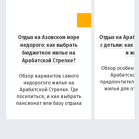
Отдых на Азовском море
Отдых на Араба
недорого: как выбрать
с детьми: как 
бюджетное жилье на
и жи
Арабатской Стрелке?
Обзор особенн
Арабатской
Обзор вариантов самого
предпочтитель
недорогого жилья на
жилья для отд
Арабатской Стрелке. Где
поселиться, и как выбрать
пансионат или базу отдыха