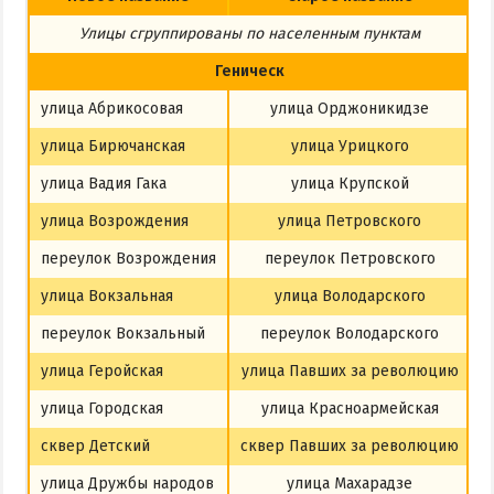
Из Харькова
Улицы сгруппированы по населенным пунктам
Из Полтавы
Геническ
Из Сум
улица Абрикосовая
улица Орджоникидзе
Из Киева
улица Бирючанская
улица Урицкого
улица Вадия Гака
улица Крупской
улица Возрождения
улица Петровского
переулок Возрождения
переулок Петровского
улица Вокзальная
улица Володарского
переулок Вокзальный
переулок Володарского
улица Геройская
улица Павших за революцию
улица Городская
улица Красноармейская
сквер Детский
сквер Павших за революцию
улица Дружбы народов
улица Махарадзе