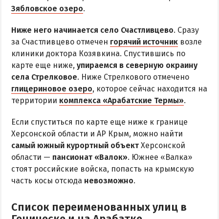
Радоновое Озеро
Зябловское озеро
.
Розовое Озеро
Ниже него начинается село Счастливцево
. Сразу
Сиваш
за Счастливцево отмечен
горячий источник
возле
Соленое озеро в Счастливцево
клиники доктора Козявкина. Спустившись по
карте еще ниже,
упираемся в северную окраину
села Стрелковое
. Ниже Стрелкового отмечено
ДОСТОПРИМЕЧАТЕЛЬНОСТИ
глицериновое озеро
, которое сейчас находится на
территории
комплекса «Арабатские Термы»
.
Генический маяк
Если спуститься по карте еще ниже к границе
ПИТАНИЕ
Херсонской области и АР Крым, можно найти
РАЗВЛЕЧЕНИЯ
самый южный курортный объект
Херсонской
области —
пансионат «Валок»
. Южнее «Валка»
Аквапарк
стоят российские войска, попасть на крымскую
часть косы отсюда
невозможно
.
Дельфинарий
Сафари-Парк
Список переименованных улиц в
Виндсерфинг
Геническе и на Арабатке