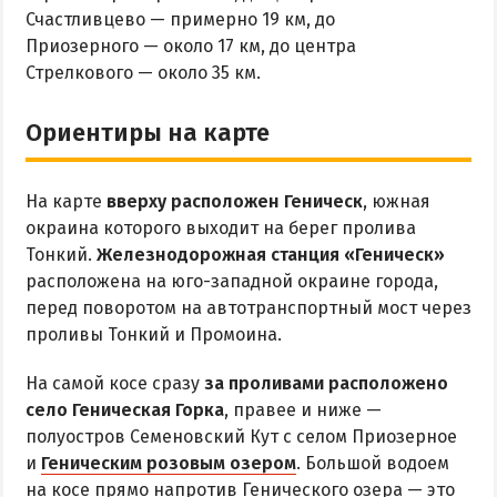
ОТДЫХ С ПАЛАТКОЙ
Счастливцево — примерно 19 км, до
ПЕРВАЯ ЛИНИЯ
Приозерного — около 17 км, до центра
ОТЕЛИ С БАССЕЙНОМ
Стрелкового — около 35 км.
ОТЕЛИ С ПИТАНИЕМ
Ориентиры на карте
ГОРЯЧИЕ ИСТОЧНИКИ
Водолечебница
На карте
вверху расположен Геническ
, южная
Источники в Счастливцево
окраина которого выходит на берег пролива
Тонкий.
Железнодорожная станция «Геническ»
Источники в Стрелковом
расположена на юго-западной окраине города,
Арабатские Термы
перед поворотом на автотранспортный мост через
Все источники Херсонщины
проливы Тонкий и Промоина.
На самой косе сразу
за проливами расположено
ЛЕЧЕНИЕ И БАЛЬНЕОЛОГИЯ
село Геническая Горка
, правее и ниже —
полуостров Семеновский Кут с селом Приозерное
Глицериновое Озеро
и
Геническим розовым озером
. Большой водоем
Зябловское Озеро
на косе прямо напротив Генического озера — это