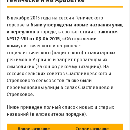
Рыбалка
В декабре 2015 года на сессии Генического
ЭКСКУРСИИ И МАРШРУТЫ
горсовета
были утверждены новые названия улиц
и переулков
в городе, в соответствии с
законом
Аскания-Нова
№317-VIII от 09.04.2015
, «Об осуждении
Остров Папанина
коммунистического и национал-
Остров Бирючий
социалистического (нацистского) тоталитарных
режимов в Украине и запрет пропаганды их
символики» (закон «о декоммунизации»). На
ПРОЕЗД
сессиях сельских советов Счастливцевского и
Стрелкового сельсоветов также были
По Геническу и на косу
переименованы улицы в селах Счастливцево и
Такси по косе
Стрелковое.
Из Новоалексеевки
Ниже приведен полный список новых и старых
Из Херсона
названий (в алфавитном порядке).
Из Запорожья
Из Днепра
Новое название
Старое название