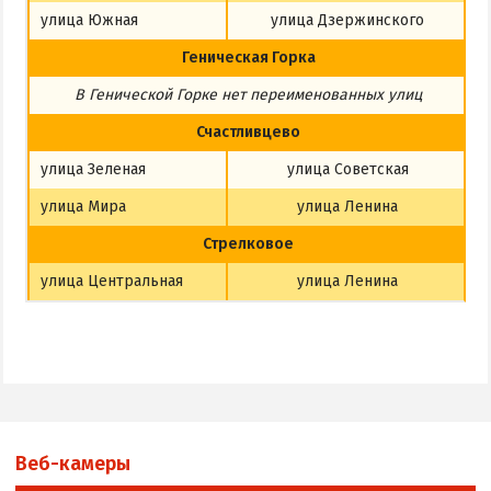
улица Южная
улица Дзержинского
Геническая Горка
В Генической Горке
нет
переименованных улиц
Счастливцево
улица Зеленая
улица Советская
улица Мира
улица Ленина
Стрелковое
улица Центральная
улица Ленина
Веб-камеры