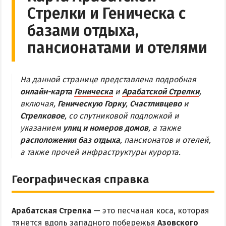
Стрелки и Геническа с
Обзор Геническа
базами отдыха,
Все отели и пансионаты Геническа
пансионатами и отелями
Веб-камеры Геническа
ГЕНИЧЕСКАЯ ГОРКА
На данной странице представлена подробная
онлайн-карта
Геническа
и
Арабатской Стрелки
,
Обзор Генгорки
включая,
Геническую Горку
,
Счастливцево
и
Все базы отдыха и отели Генгорки
Стрелковое
, со спутниковой подложкой и
указанием
улиц и номеров домов
, а также
Веб-камеры Генгорки
расположения баз отдыха
, пансионатов и отелей,
Карта Генгорки
а также прочей инфраструктуры курорта.
ПРИОЗЕРНОЕ
Географическая справка
СЧАСТЛИВЦЕВО
Арабатская Стрелка
— это песчаная коса, которая
Обзор Счастливцево
тянется вдоль западного побережья
Азовского