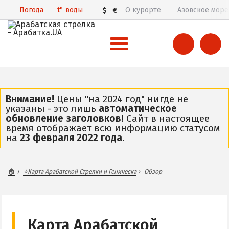
Погода
t°
воды
$
€
О курорте
Азовское море
ВСЯ АРАБАТСКАЯ СТРЕЛКА
Все базы отдыха и отели
Внимание!
Цены "на 2024 год" нигде не
указаны - это лишь
автоматическое
Общий обзор курорта
обновление заголовков
! Сайт в настоящее
время отображает всю информацию статусом
Арабатская Стрелка в 3D
на
23 февраля 2022 года
.
Пляжи
Цены 2026
🏠
⭐Карта Арабатской Стрелки и Геническа
Обзор
Все веб-камеры
Карта
ГЕНИЧЕСК
Карта Арабатской