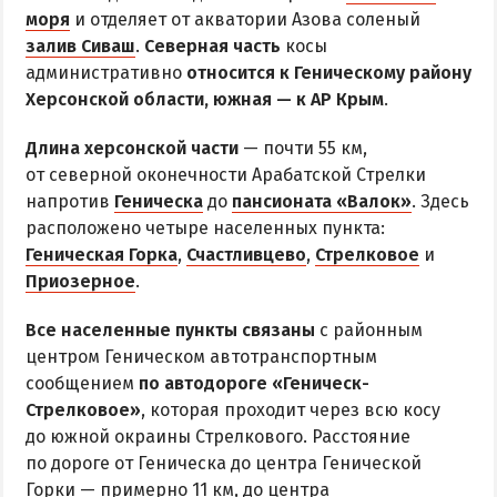
Все базы отдыха в Счастливцево
моря
и отделяет от акватории Азова соленый
Веб-камеры в Счастливцево
залив Сиваш
.
Северная часть
косы
административно
Карта Счастливцево
относится к Геническому району
Херсонской области, южная — к АР Крым
.
СТРЕЛКОВОЕ
Длина херсонской части
— почти 55 км,
от северной оконечности Арабатской Стрелки
Обзор Стрелкового
напротив
Геническа
до
пансионата «Валок»
. Здесь
Все базы отдыха в Стрелковом
расположено четыре населенных пункта:
Геническая Горка
Веб-камеры Стрелкового
,
Счастливцево
,
Стрелковое
и
Приозерное
.
Карта Стрелкового
Все населенные пункты связаны
с районным
ВАЛОК
центром Геническом автотранспортным
сообщением
по автодороге «Геническ-
ЧАСТНЫЙ СЕКТОР
Стрелковое»
, которая проходит через всю косу
до южной окраины Стрелкового. Расстояние
Жилье в частном секторе
по дороге от Геническа до центра Генической
Горки — примерно 11 км, до центра