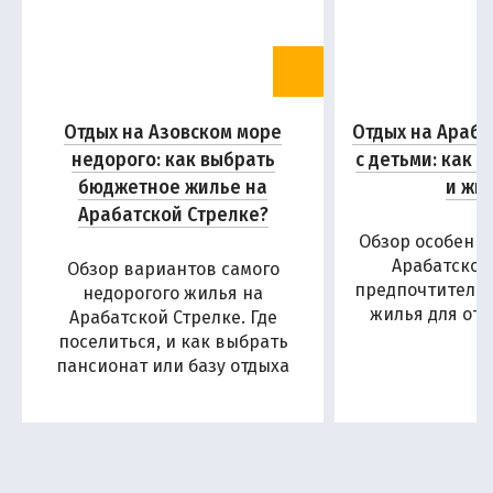
Отдых на Азовском море
Отдых на Араба
недорого: как выбрать
с детьми: как 
бюджетное жилье на
и жи
Арабатской Стрелке?
Обзор особенн
Арабатской
Обзор вариантов самого
предпочтитель
недорогого жилья на
жилья для отд
Арабатской Стрелке. Где
поселиться, и как выбрать
пансионат или базу отдыха