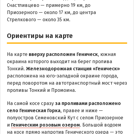
ОТДЫХ С ПАЛАТКОЙ
Счастливцево — примерно 19 км, до
ПЕРВАЯ ЛИНИЯ
Приозерного — около 17 км, до центра
ОТЕЛИ С БАССЕЙНОМ
Стрелкового — около 35 км.
ОТЕЛИ С ПИТАНИЕМ
Ориентиры на карте
ГОРЯЧИЕ ИСТОЧНИКИ
Водолечебница
На карте
вверху расположен Геническ
, южная
Источники в Счастливцево
окраина которого выходит на берег пролива
Тонкий.
Железнодорожная станция «Геническ»
Источники в Стрелковом
расположена на юго-западной окраине города,
Арабатские Термы
перед поворотом на автотранспортный мост через
Все источники Херсонщины
проливы Тонкий и Промоина.
На самой косе сразу
за проливами расположено
ЛЕЧЕНИЕ И БАЛЬНЕОЛОГИЯ
село Геническая Горка
, правее и ниже —
полуостров Семеновский Кут с селом Приозерное
Глицериновое Озеро
и
Геническим розовым озером
. Большой водоем
Зябловское Озеро
на косе прямо напротив Генического озера — это