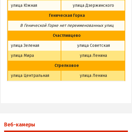
улица Южная
улица Дзержинского
Геническая Горка
В Генической Горке
нет
переименованных улиц
Счастливцево
улица Зеленая
улица Советская
улица Мира
улица Ленина
Стрелковое
улица Центральная
улица Ленина
Веб-камеры