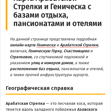
Стрелки и Геническа с
Обзор Геническа
базами отдыха,
Все отели и пансионаты Геническа
пансионатами и отелями
Веб-камеры Геническа
ГЕНИЧЕСКАЯ ГОРКА
На данной странице представлена подробная
онлайн-карта
Геническа
и
Арабатской Стрелки
,
Обзор Генгорки
включая,
Геническую Горку
,
Счастливцево
и
Все базы отдыха и отели Генгорки
Стрелковое
, со спутниковой подложкой и
указанием
улиц и номеров домов
, а также
Веб-камеры Генгорки
расположения баз отдыха
, пансионатов и отелей,
Карта Генгорки
а также прочей инфраструктуры курорта.
ПРИОЗЕРНОЕ
Географическая справка
СЧАСТЛИВЦЕВО
Арабатская Стрелка
— это песчаная коса, которая
Обзор Счастливцево
тянется вдоль западного побережья
Азовского