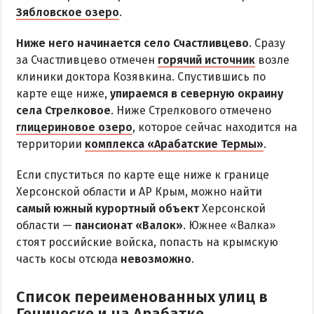
Радоновое Озеро
Зябловское озеро
.
Розовое Озеро
Ниже него начинается село Счастливцево
. Сразу
Сиваш
за Счастливцево отмечен
горячий источник
возле
Соленое озеро в Счастливцево
клиники доктора Козявкина. Спустившись по
карте еще ниже,
упираемся в северную окраину
села Стрелковое
. Ниже Стрелкового отмечено
ДОСТОПРИМЕЧАТЕЛЬНОСТИ
глицериновое озеро
, которое сейчас находится на
территории
комплекса «Арабатские Термы»
.
Генический маяк
Если спуститься по карте еще ниже к границе
ПИТАНИЕ
Херсонской области и АР Крым, можно найти
РАЗВЛЕЧЕНИЯ
самый южный курортный объект
Херсонской
области —
пансионат «Валок»
. Южнее «Валка»
Аквапарк
стоят российские войска, попасть на крымскую
часть косы отсюда
невозможно
.
Дельфинарий
Сафари-Парк
Список переименованных улиц в
Виндсерфинг
Геническе и на Арабатке