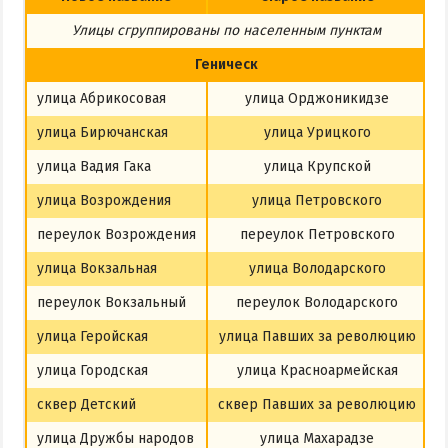
Из Харькова
Улицы сгруппированы по населенным пунктам
Из Полтавы
Геническ
Из Сум
улица Абрикосовая
улица Орджоникидзе
Из Киева
улица Бирючанская
улица Урицкого
улица Вадия Гака
улица Крупской
улица Возрождения
улица Петровского
переулок Возрождения
переулок Петровского
улица Вокзальная
улица Володарского
переулок Вокзальный
переулок Володарского
улица Геройская
улица Павших за революцию
улица Городская
улица Красноармейская
сквер Детский
сквер Павших за революцию
улица Дружбы народов
улица Махарадзе