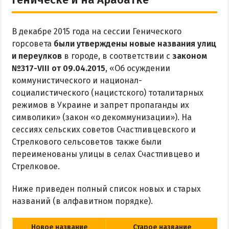
Рыбалка
В декабре 2015 года на сессии Генического
ЭКСКУРСИИ И МАРШРУТЫ
горсовета
были утверждены новые названия улиц
и переулков
в городе, в соответствии с
законом
Аскания-Нова
№317-VIII от 09.04.2015
, «Об осуждении
Остров Папанина
коммунистического и национал-
Остров Бирючий
социалистического (нацистского) тоталитарных
режимов в Украине и запрет пропаганды их
символики» (закон «о декоммунизации»). На
ПРОЕЗД
сессиях сельских советов Счастливцевского и
Стрелкового сельсоветов также были
По Геническу и на косу
переименованы улицы в селах Счастливцево и
Такси по косе
Стрелковое.
Из Новоалексеевки
Ниже приведен полный список новых и старых
Из Херсона
названий (в алфавитном порядке).
Из Запорожья
Из Днепра
Новое название
Старое название