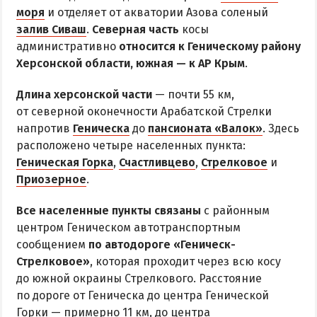
Все базы отдыха в Счастливцево
моря
и отделяет от акватории Азова соленый
Веб-камеры в Счастливцево
залив Сиваш
.
Северная часть
косы
административно
Карта Счастливцево
относится к Геническому району
Херсонской области, южная — к АР Крым
.
СТРЕЛКОВОЕ
Длина херсонской части
— почти 55 км,
от северной оконечности Арабатской Стрелки
Обзор Стрелкового
напротив
Геническа
до
пансионата «Валок»
. Здесь
Все базы отдыха в Стрелковом
расположено четыре населенных пункта:
Геническая Горка
Веб-камеры Стрелкового
,
Счастливцево
,
Стрелковое
и
Приозерное
.
Карта Стрелкового
Все населенные пункты связаны
с районным
ВАЛОК
центром Геническом автотранспортным
сообщением
по автодороге «Геническ-
ЧАСТНЫЙ СЕКТОР
Стрелковое»
, которая проходит через всю косу
до южной окраины Стрелкового. Расстояние
Жилье в частном секторе
по дороге от Геническа до центра Генической
Горки — примерно 11 км, до центра