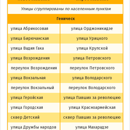
Из Харькова
Улицы сгруппированы по населенным пунктам
Из Полтавы
Геническ
Из Сум
улица Абрикосовая
улица Орджоникидзе
Из Киева
улица Бирючанская
улица Урицкого
улица Вадия Гака
улица Крупской
улица Возрождения
улица Петровского
переулок Возрождения
переулок Петровского
улица Вокзальная
улица Володарского
переулок Вокзальный
переулок Володарского
улица Геройская
улица Павших за революцию
улица Городская
улица Красноармейская
сквер Детский
сквер Павших за революцию
улица Дружбы народов
улица Махарадзе