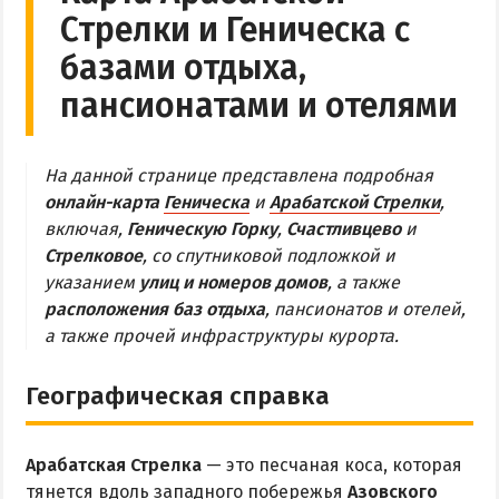
Стрелки и Геническа с
Обзор Геническа
базами отдыха,
Все отели и пансионаты Геническа
пансионатами и отелями
Веб-камеры Геническа
ГЕНИЧЕСКАЯ ГОРКА
На данной странице представлена подробная
онлайн-карта
Геническа
и
Арабатской Стрелки
,
Обзор Генгорки
включая,
Геническую Горку
,
Счастливцево
и
Все базы отдыха и отели Генгорки
Стрелковое
, со спутниковой подложкой и
указанием
улиц и номеров домов
, а также
Веб-камеры Генгорки
расположения баз отдыха
, пансионатов и отелей,
Карта Генгорки
а также прочей инфраструктуры курорта.
ПРИОЗЕРНОЕ
Географическая справка
СЧАСТЛИВЦЕВО
Арабатская Стрелка
— это песчаная коса, которая
Обзор Счастливцево
тянется вдоль западного побережья
Азовского