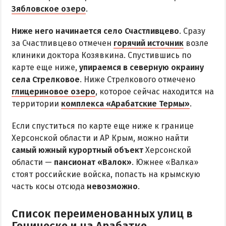
Радоновое Озеро
Зябловское озеро
.
Розовое Озеро
Ниже него начинается село Счастливцево
. Сразу
Сиваш
за Счастливцево отмечен
горячий источник
возле
Соленое озеро в Счастливцево
клиники доктора Козявкина. Спустившись по
карте еще ниже,
упираемся в северную окраину
села Стрелковое
. Ниже Стрелкового отмечено
ДОСТОПРИМЕЧАТЕЛЬНОСТИ
глицериновое озеро
, которое сейчас находится на
территории
комплекса «Арабатские Термы»
.
Генический маяк
Если спуститься по карте еще ниже к границе
ПИТАНИЕ
Херсонской области и АР Крым, можно найти
РАЗВЛЕЧЕНИЯ
самый южный курортный объект
Херсонской
области —
пансионат «Валок»
. Южнее «Валка»
Аквапарк
стоят российские войска, попасть на крымскую
часть косы отсюда
невозможно
.
Дельфинарий
Сафари-Парк
Список переименованных улиц в
Виндсерфинг
Геническе и на Арабатке