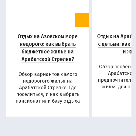
Отдых на Азовском море
Отдых на Араба
недорого: как выбрать
с детьми: как 
бюджетное жилье на
и жи
Арабатской Стрелке?
Обзор особенн
Арабатской
Обзор вариантов самого
предпочтитель
недорогого жилья на
жилья для отд
Арабатской Стрелке. Где
поселиться, и как выбрать
пансионат или базу отдыха