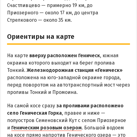
ОТДЫХ С ПАЛАТКОЙ
Счастливцево — примерно 19 км, до
ПЕРВАЯ ЛИНИЯ
Приозерного — около 17 км, до центра
ОТЕЛИ С БАССЕЙНОМ
Стрелкового — около 35 км.
ОТЕЛИ С ПИТАНИЕМ
Ориентиры на карте
ГОРЯЧИЕ ИСТОЧНИКИ
Водолечебница
На карте
вверху расположен Геническ
, южная
Источники в Счастливцево
окраина которого выходит на берег пролива
Тонкий.
Железнодорожная станция «Геническ»
Источники в Стрелковом
расположена на юго-западной окраине города,
Арабатские Термы
перед поворотом на автотранспортный мост через
Все источники Херсонщины
проливы Тонкий и Промоина.
На самой косе сразу
за проливами расположено
ЛЕЧЕНИЕ И БАЛЬНЕОЛОГИЯ
село Геническая Горка
, правее и ниже —
полуостров Семеновский Кут с селом Приозерное
Глицериновое Озеро
и
Геническим розовым озером
. Большой водоем
Зябловское Озеро
на косе прямо напротив Генического озера — это