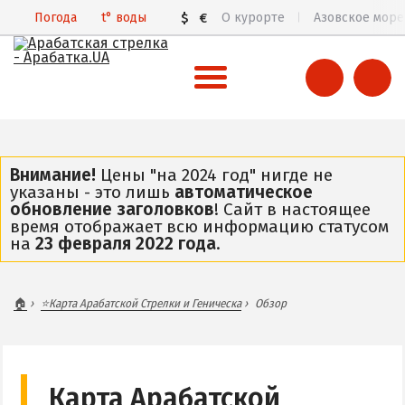
Погода
t°
воды
$
€
О курорте
Азовское море
ВСЯ АРАБАТСКАЯ СТРЕЛКА
Все базы отдыха и отели
Внимание!
Цены "на 2024 год" нигде не
указаны - это лишь
автоматическое
Общий обзор курорта
обновление заголовков
! Сайт в настоящее
время отображает всю информацию статусом
Арабатская Стрелка в 3D
на
23 февраля 2022 года
.
Пляжи
Цены 2026
🏠
⭐Карта Арабатской Стрелки и Геническа
Обзор
Все веб-камеры
Карта
ГЕНИЧЕСК
Карта Арабатской