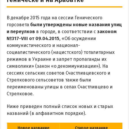
Рыбалка
В декабре 2015 года на сессии Генического
ЭКСКУРСИИ И МАРШРУТЫ
горсовета
были утверждены новые названия улиц
и переулков
в городе, в соответствии с
законом
Аскания-Нова
№317-VIII от 09.04.2015
, «Об осуждении
Остров Папанина
коммунистического и национал-
Остров Бирючий
социалистического (нацистского) тоталитарных
режимов в Украине и запрет пропаганды их
символики» (закон «о декоммунизации»). На
ПРОЕЗД
сессиях сельских советов Счастливцевского и
Стрелкового сельсоветов также были
По Геническу и на косу
переименованы улицы в селах Счастливцево и
Такси по косе
Стрелковое.
Из Новоалексеевки
Ниже приведен полный список новых и старых
Из Херсона
названий (в алфавитном порядке).
Из Запорожья
Из Днепра
Новое название
Старое название