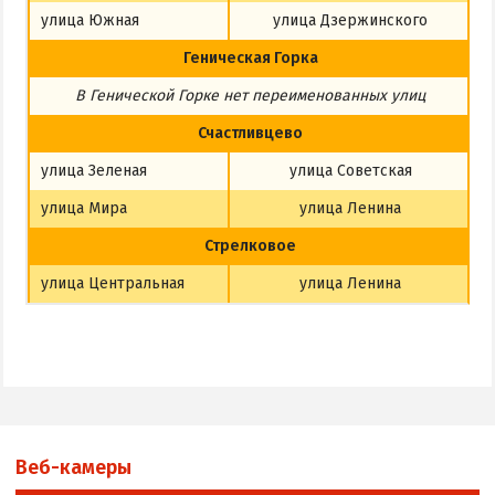
улица Южная
улица Дзержинского
Геническая Горка
В Генической Горке
нет
переименованных улиц
Счастливцево
улица Зеленая
улица Советская
улица Мира
улица Ленина
Стрелковое
улица Центральная
улица Ленина
Веб-камеры