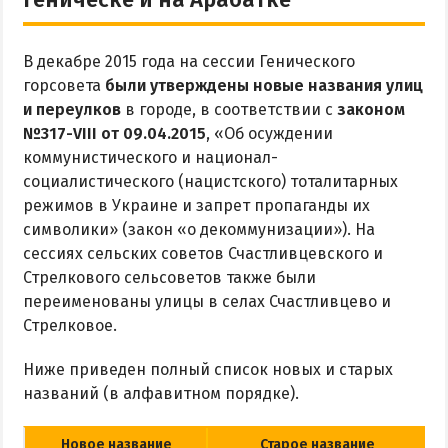
Рыбалка
В декабре 2015 года на сессии Генического
ЭКСКУРСИИ И МАРШРУТЫ
горсовета
были утверждены новые названия улиц
и переулков
в городе, в соответствии с
законом
Аскания-Нова
№317-VIII от 09.04.2015
, «Об осуждении
Остров Папанина
коммунистического и национал-
Остров Бирючий
социалистического (нацистского) тоталитарных
режимов в Украине и запрет пропаганды их
символики» (закон «о декоммунизации»). На
ПРОЕЗД
сессиях сельских советов Счастливцевского и
Стрелкового сельсоветов также были
По Геническу и на косу
переименованы улицы в селах Счастливцево и
Такси по косе
Стрелковое.
Из Новоалексеевки
Ниже приведен полный список новых и старых
Из Херсона
названий (в алфавитном порядке).
Из Запорожья
Из Днепра
Новое название
Старое название