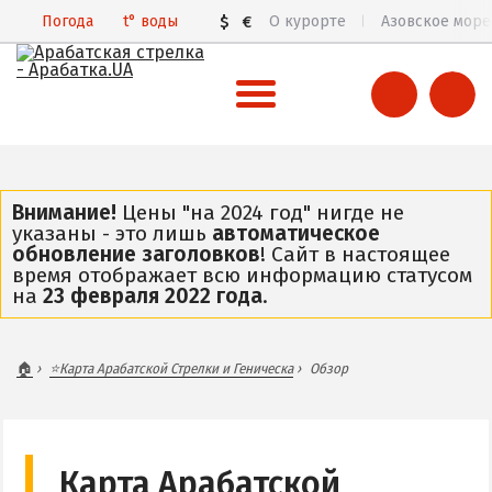
Погода
t°
воды
$
€
О курорте
Азовское море
ВСЯ АРАБАТСКАЯ СТРЕЛКА
Все базы отдыха и отели
Внимание!
Цены "на 2024 год" нигде не
указаны - это лишь
автоматическое
Общий обзор курорта
обновление заголовков
! Сайт в настоящее
время отображает всю информацию статусом
Арабатская Стрелка в 3D
на
23 февраля 2022 года
.
Пляжи
Цены 2026
🏠
⭐Карта Арабатской Стрелки и Геническа
Обзор
Все веб-камеры
Карта
ГЕНИЧЕСК
Карта Арабатской