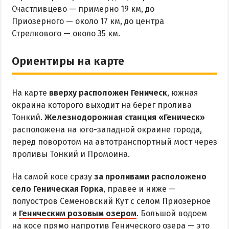
ОТДЫХ С ПАЛАТКОЙ
Счастливцево — примерно 19 км, до
ПЕРВАЯ ЛИНИЯ
Приозерного — около 17 км, до центра
ОТЕЛИ С БАССЕЙНОМ
Стрелкового — около 35 км.
ОТЕЛИ С ПИТАНИЕМ
Ориентиры на карте
ГОРЯЧИЕ ИСТОЧНИКИ
Водолечебница
На карте
вверху расположен Геническ
, южная
Источники в Счастливцево
окраина которого выходит на берег пролива
Тонкий.
Железнодорожная станция «Геническ»
Источники в Стрелковом
расположена на юго-западной окраине города,
Арабатские Термы
перед поворотом на автотранспортный мост через
Все источники Херсонщины
проливы Тонкий и Промоина.
На самой косе сразу
за проливами расположено
ЛЕЧЕНИЕ И БАЛЬНЕОЛОГИЯ
село Геническая Горка
, правее и ниже —
полуостров Семеновский Кут с селом Приозерное
Глицериновое Озеро
и
Геническим розовым озером
. Большой водоем
Зябловское Озеро
на косе прямо напротив Генического озера — это