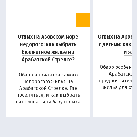
Отдых на Азовском море
Отдых на Араба
недорого: как выбрать
с детьми: как 
бюджетное жилье на
и жи
Арабатской Стрелке?
Обзор особенн
Арабатской
Обзор вариантов самого
предпочтитель
недорогого жилья на
жилья для отд
Арабатской Стрелке. Где
поселиться, и как выбрать
пансионат или базу отдыха