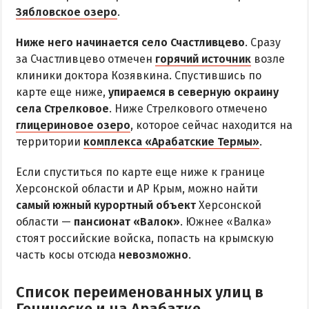
Радоновое Озеро
Зябловское озеро
.
Розовое Озеро
Ниже него начинается село Счастливцево
. Сразу
Сиваш
за Счастливцево отмечен
горячий источник
возле
Соленое озеро в Счастливцево
клиники доктора Козявкина. Спустившись по
карте еще ниже,
упираемся в северную окраину
села Стрелковое
. Ниже Стрелкового отмечено
ДОСТОПРИМЕЧАТЕЛЬНОСТИ
глицериновое озеро
, которое сейчас находится на
территории
комплекса «Арабатские Термы»
.
Генический маяк
Если спуститься по карте еще ниже к границе
ПИТАНИЕ
Херсонской области и АР Крым, можно найти
РАЗВЛЕЧЕНИЯ
самый южный курортный объект
Херсонской
области —
пансионат «Валок»
. Южнее «Валка»
Аквапарк
стоят российские войска, попасть на крымскую
часть косы отсюда
невозможно
.
Дельфинарий
Сафари-Парк
Список переименованных улиц в
Виндсерфинг
Геническе и на Арабатке