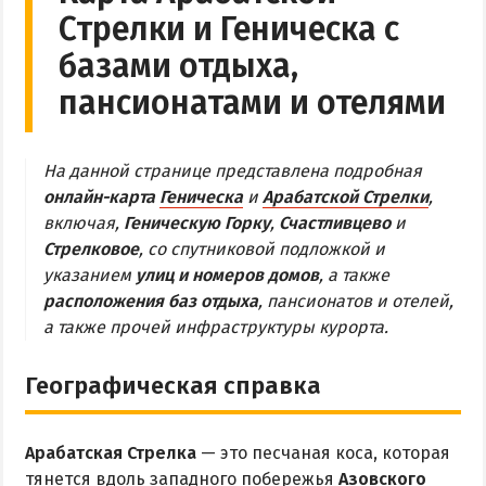
Стрелки и Геническа с
Обзор Геническа
базами отдыха,
Все отели и пансионаты Геническа
пансионатами и отелями
Веб-камеры Геническа
ГЕНИЧЕСКАЯ ГОРКА
На данной странице представлена подробная
онлайн-карта
Геническа
и
Арабатской Стрелки
,
Обзор Генгорки
включая,
Геническую Горку
,
Счастливцево
и
Все базы отдыха и отели Генгорки
Стрелковое
, со спутниковой подложкой и
указанием
улиц и номеров домов
, а также
Веб-камеры Генгорки
расположения баз отдыха
, пансионатов и отелей,
Карта Генгорки
а также прочей инфраструктуры курорта.
ПРИОЗЕРНОЕ
Географическая справка
СЧАСТЛИВЦЕВО
Арабатская Стрелка
— это песчаная коса, которая
Обзор Счастливцево
тянется вдоль западного побережья
Азовского