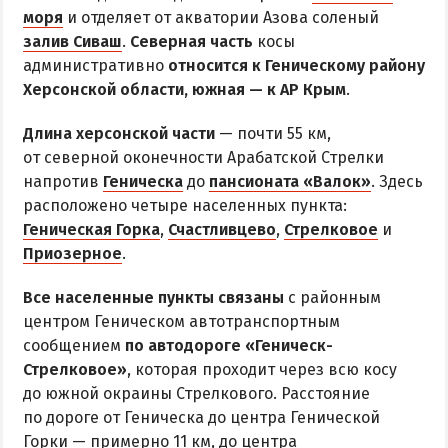
Все базы отдыха в Счастливцево
моря
и отделяет от акватории Азова соленый
Веб-камеры в Счастливцево
залив Сиваш
.
Северная часть
косы
административно
Карта Счастливцево
относится к Геническому району
Херсонской области, южная — к АР Крым
.
СТРЕЛКОВОЕ
Длина херсонской части
— почти 55 км,
от северной оконечности Арабатской Стрелки
Обзор Стрелкового
напротив
Геническа
до
пансионата «Валок»
. Здесь
Все базы отдыха в Стрелковом
расположено четыре населенных пункта:
Геническая Горка
Веб-камеры Стрелкового
,
Счастливцево
,
Стрелковое
и
Приозерное
.
Карта Стрелкового
Все населенные пункты связаны
с районным
ВАЛОК
центром Геническом автотранспортным
сообщением
по автодороге «Геническ-
ЧАСТНЫЙ СЕКТОР
Стрелковое»
, которая проходит через всю косу
до южной окраины Стрелкового. Расстояние
Жилье в частном секторе
по дороге от Геническа до центра Генической
Горки — примерно 11 км, до центра