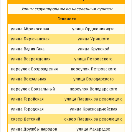
Из Харькова
Улицы сгруппированы по населенным пунктам
Из Полтавы
Геническ
Из Сум
улица Абрикосовая
улица Орджоникидзе
Из Киева
улица Бирючанская
улица Урицкого
улица Вадия Гака
улица Крупской
улица Возрождения
улица Петровского
переулок Возрождения
переулок Петровского
улица Вокзальная
улица Володарского
переулок Вокзальный
переулок Володарского
улица Геройская
улица Павших за революцию
улица Городская
улица Красноармейская
сквер Детский
сквер Павших за революцию
улица Дружбы народов
улица Махарадзе