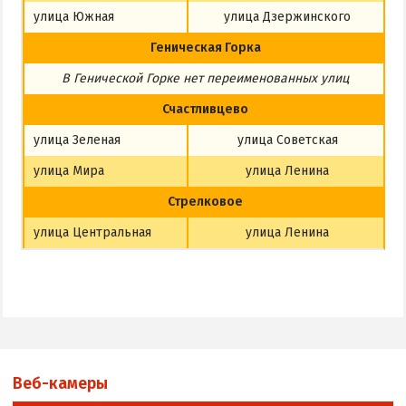
улица Южная
улица Дзержинского
Геническая Горка
В Генической Горке
нет
переименованных улиц
Счастливцево
улица Зеленая
улица Советская
улица Мира
улица Ленина
Стрелковое
улица Центральная
улица Ленина
Веб-камеры