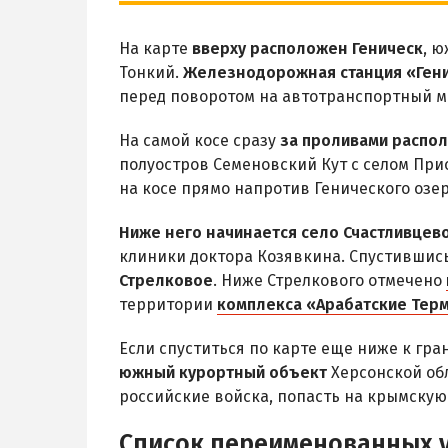
На карте
вверху расположен Геническ
, 
Тонкий.
Железнодорожная станция «Ген
перед поворотом на автотранспортный м
На самой косе сразу
за проливами распол
полуостров Семеновский Кут с селом Пр
на косе прямо напротив Генического озе
Ниже него начинается село Счастливцев
клиники доктора Козявкина. Спустившис
Стрелковое
. Ниже Стрелкового отмечено
территории
комплекса «Арабатские Тер
Если спуститься по карте еще ниже к гр
южный курортный объект
Херсонской об
российские войска, попасть на крымскую
Список переименованных у