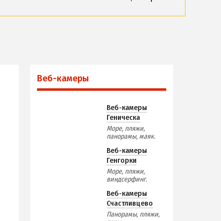
ПРОЕЗД
По Геническу и на косу
астливцево
Такси по косе
ЬНОСТИ
Из Новоалексеевки
Веб-камеры
Из Херсона
Из Запорожья
Веб-камеры
Из Днепра
Геническа
Море, пляжи,
Из Харькова
панорамы, маяк.
Из Полтавы
Веб-камеры
Из Сум
Генгорки
Море, пляжи,
Из Киева
виндсерфинг.
Веб-камеры
Счастливцево
Панорамы, пляжи,