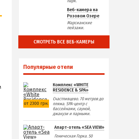
парк.
Веб-камера на
Розовом Озере
Марсианские
пейзажи.
СМОТРЕТЬ ВСЕ ВЕБ-КАМЕРЫ
Популярные отели
Комплекс «WHITE
м
RESIDENCE & SPA»
Счастливцево. 70 метров до
от 2300 грн.
пляжа. SPA-центр с
бассейнами, сауной,
джакузи и парными.
Апарт-отель «SEA VIEW»
Геническая Горка. 50