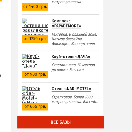
метров до пляжа.
от 1400 грн.
Комплекс
«PAPADEMORE»
Генгорка. В пляжной зоне.
от 1250 грн.
Четыре бассейна.
Анимация. Концерт-холл.
Клуб-отель «ДАЧА»
Счастливцево. 50 метров
е
до пляжа. Бассейн.
от 900 грн.
а
Отель «NAR-MOTEL»
Стрелковое. Более 1000
метров до пляжа. Бассейн.
от 666 грн.
ВСЕ БАЗЫ