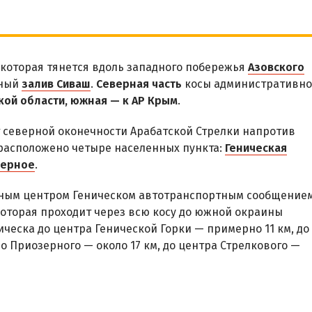
 которая тянется вдоль западного побережья
Азовского
еный
залив Сиваш
.
Северная часть
косы административно
кой области, южная — к АР Крым
.
т северной оконечности Арабатской Стрелки напротив
 расположено четыре населенных пункта:
Геническая
зерное
.
ным центром Геническом автотранспортным сообщение
которая проходит через всю косу до южной окраины
ическа до центра Генической Горки — примерно 11 км, до
о Приозерного — около 17 км, до центра Стрелкового —