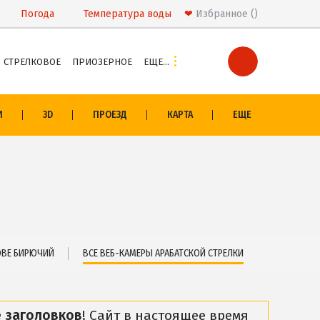
Погода
Температура
воды
❤
Избранное
СТРЕЛКОВОЕ
ПРИОЗЕРНОЕ
ЕЩЕ…
И
РАЗВЛЕЧЕНИЯ
И
3D
ПРОЕЗД
КАРТА
ЕЩЕ
Аквапарк
ивцево
Дельфинарий
овом
Сафари-Парк
Виндсерфинг
сонщины
Рыбалка
ОЛОГИЯ
ЭКСКУРСИИ И МАРШРУТЫ
ОВЕ БИРЮЧИЙ
ВСЕ ВЕБ-КАМЕРЫ АРАБАТСКОЙ СТРЕЛКИ
о
Аскания-Нова
Остров Папанина
 заголовков
! Сайт в настоящее время
Остров Бирючий