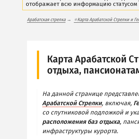
отображает всю информацию статусом
Все отели и пансионаты Геническа
В
Веб-камеры Геническа
Арабатская стрелка
⭐Карта Арабатской Стрелки и Ге
Ч
ГЕНИЧЕСКАЯ ГОРКА
Ж
Обзор Генгорки
О
Все базы отдыха и отели Генгорки
Карта Арабатской Ст
П
Веб-камеры Генгорки
отдыха, пансионата
О
Карта Генгорки
О
ПРИОЗЕРНОЕ
На данной странице представл
Арабатской Стрелки
, включая,
Г
со спутниковой подложкой и у
расположения баз отдыха
, панс
инфраструктуры курорта.