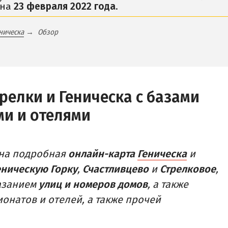
 на
23 февраля 2022 года
.
Розовое Озеро
АЛОК
Сиваш
ническа
Обзор
АСТНЫЙ СЕКТОР
Соленое озеро в Сч
илье в частном секторе
ДОСТОПРИМЕЧАТЕЛ
ТДЫХ С ПАЛАТКОЙ
Генический маяк
релки и Геническа с базами
ЕРВАЯ ЛИНИЯ
ми и отелями
ТЕЛИ С БАССЕЙНОМ
ПИТАНИЕ
ТЕЛИ С ПИТАНИЕМ
ена подробная
онлайн-карта
Геническа
и
еническую Горку
,
Счастливцево
и
Стрелковое
,
казанием
улиц и номеров домов
, а также
ионатов и отелей, а также прочей