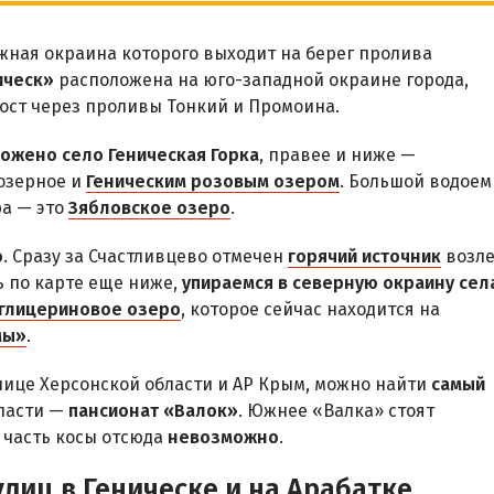
южная окраина которого выходит на берег пролива
ическ»
расположена на юго-западной окраине города,
ост через проливы Тонкий и Промоина.
ожено село Геническая Горка
, правее и ниже —
иозерное и
Геническим розовым озером
. Большой водоем
ра — это
Зябловское озеро
.
о
. Сразу за Счастливцево отмечен
горячий источник
возл
ь по карте еще ниже,
упираемся в северную окраину сел
глицериновое озеро
, которое сейчас находится на
мы»
.
анице Херсонской области и АР Крым, можно найти
самый
ласти —
пансионат «Валок»
. Южнее «Валка» стоят
 часть косы отсюда
невозможно
.
лиц в Геническе и на Арабатке