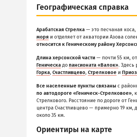
Географическая справка
Арабатская Стрелка
— это песчаная коса,
моря
и отделяет от акватории Азова сол
относится к Геническому району Херсонс
Длина херсонской части
— почти 55 км, о
Геническа
до
пансионата «Валок»
. Здесь
Горка
,
Счастливцево
,
Стрелковое
и
Прио
Все населенные пункты связаны
с район
по автодороге «Геническ-Стрелковое»
, 
Стрелкового. Расстояние по дороге от Ген
центра Счастливцево — примерно 19 км, д
около 35 км.
Ориентиры на карте