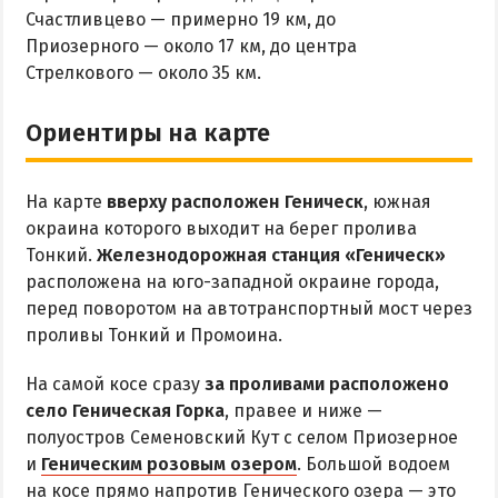
ОТДЫХ С ПАЛАТКОЙ
Счастливцево — примерно 19 км, до
ПЕРВАЯ ЛИНИЯ
Приозерного — около 17 км, до центра
ОТЕЛИ С БАССЕЙНОМ
Стрелкового — около 35 км.
ОТЕЛИ С ПИТАНИЕМ
Ориентиры на карте
ГОРЯЧИЕ ИСТОЧНИКИ
Водолечебница
На карте
вверху расположен Геническ
, южная
Источники в Счастливцево
окраина которого выходит на берег пролива
Тонкий.
Железнодорожная станция «Геническ»
Источники в Стрелковом
расположена на юго-западной окраине города,
Арабатские Термы
перед поворотом на автотранспортный мост через
Все источники Херсонщины
проливы Тонкий и Промоина.
На самой косе сразу
за проливами расположено
ЛЕЧЕНИЕ И БАЛЬНЕОЛОГИЯ
село Геническая Горка
, правее и ниже —
полуостров Семеновский Кут с селом Приозерное
Глицериновое Озеро
и
Геническим розовым озером
. Большой водоем
Зябловское Озеро
на косе прямо напротив Генического озера — это