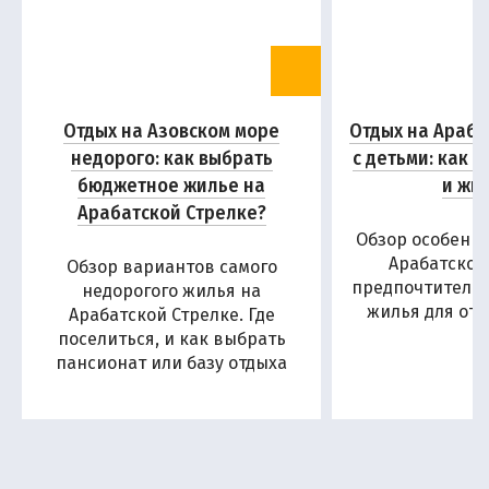
Отдых на Азовском море
Отдых на Араба
недорого: как выбрать
с детьми: как 
бюджетное жилье на
и жи
Арабатской Стрелке?
Обзор особенн
Арабатской
Обзор вариантов самого
предпочтитель
недорогого жилья на
жилья для отд
Арабатской Стрелке. Где
поселиться, и как выбрать
пансионат или базу отдыха