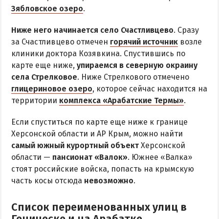
Радоновое Озеро
Зябловское озеро
.
Розовое Озеро
Ниже него начинается село Счастливцево
. Сразу
Сиваш
за Счастливцево отмечен
горячий источник
возле
Соленое озеро в Счастливцево
клиники доктора Козявкина. Спустившись по
карте еще ниже,
упираемся в северную окраину
села Стрелковое
. Ниже Стрелкового отмечено
ДОСТОПРИМЕЧАТЕЛЬНОСТИ
глицериновое озеро
, которое сейчас находится на
территории
комплекса «Арабатские Термы»
.
Генический маяк
Если спуститься по карте еще ниже к границе
ПИТАНИЕ
Херсонской области и АР Крым, можно найти
РАЗВЛЕЧЕНИЯ
самый южный курортный объект
Херсонской
области —
пансионат «Валок»
. Южнее «Валка»
Аквапарк
стоят российские войска, попасть на крымскую
часть косы отсюда
невозможно
.
Дельфинарий
Сафари-Парк
Список переименованных улиц в
Виндсерфинг
Геническе и на Арабатке