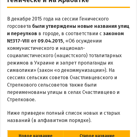
Рыбалка
В декабре 2015 года на сессии Генического
ЭКСКУРСИИ И МАРШРУТЫ
горсовета
были утверждены новые названия улиц
и переулков
в городе, в соответствии с
законом
Аскания-Нова
№317-VIII от 09.04.2015
, «Об осуждении
Остров Папанина
коммунистического и национал-
Остров Бирючий
социалистического (нацистского) тоталитарных
режимов в Украине и запрет пропаганды их
символики» (закон «о декоммунизации»). На
ПРОЕЗД
сессиях сельских советов Счастливцевского и
Стрелкового сельсоветов также были
По Геническу и на косу
переименованы улицы в селах Счастливцево и
Такси по косе
Стрелковое.
Из Новоалексеевки
Ниже приведен полный список новых и старых
Из Херсона
названий (в алфавитном порядке).
Из Запорожья
Из Днепра
Новое название
Старое название