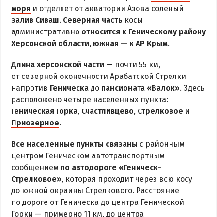
Все базы отдыха в Счастливцево
моря
и отделяет от акватории Азова соленый
Веб-камеры в Счастливцево
залив Сиваш
.
Северная часть
косы
административно
Карта Счастливцево
относится к Геническому району
Херсонской области, южная — к АР Крым
.
СТРЕЛКОВОЕ
Длина херсонской части
— почти 55 км,
от северной оконечности Арабатской Стрелки
Обзор Стрелкового
напротив
Геническа
до
пансионата «Валок»
. Здесь
Все базы отдыха в Стрелковом
расположено четыре населенных пункта:
Геническая Горка
Веб-камеры Стрелкового
,
Счастливцево
,
Стрелковое
и
Приозерное
.
Карта Стрелкового
Все населенные пункты связаны
с районным
ВАЛОК
центром Геническом автотранспортным
сообщением
по автодороге «Геническ-
ЧАСТНЫЙ СЕКТОР
Стрелковое»
, которая проходит через всю косу
до южной окраины Стрелкового. Расстояние
Жилье в частном секторе
по дороге от Геническа до центра Генической
Горки — примерно 11 км, до центра