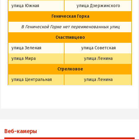
улица Южная
улица Дзержинского
Геническая Горка
В Генической Горке
нет
переименованных улиц
Счастливцево
улица Зеленая
улица Советская
улица Мира
улица Ленина
Стрелковое
улица Центральная
улица Ленина
Веб-камеры