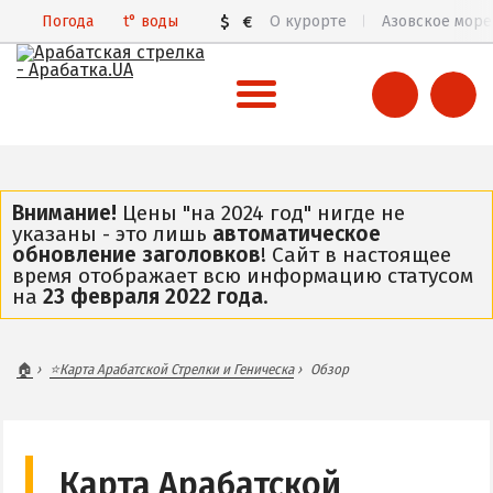
Погода
t°
воды
$
€
О курорте
Азовское море
ВСЯ АРАБАТСКАЯ СТРЕЛКА
Все базы отдыха и отели
Внимание!
Цены "на 2024 год" нигде не
указаны - это лишь
автоматическое
Общий обзор курорта
обновление заголовков
! Сайт в настоящее
время отображает всю информацию статусом
Арабатская Стрелка в 3D
на
23 февраля 2022 года
.
Пляжи
Цены 2026
🏠
⭐Карта Арабатской Стрелки и Геническа
Обзор
Все веб-камеры
Карта
ГЕНИЧЕСК
Карта Арабатской