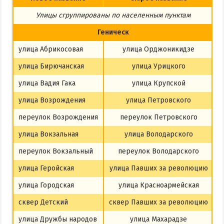
Из Харькова
Улицы сгруппированы по населенным пунктам
Из Полтавы
Геническ
Из Сум
улица Абрикосовая
улица Орджоникидзе
Из Киева
улица Бирючанская
улица Урицкого
улица Вадия Гака
улица Крупской
улица Возрождения
улица Петровского
переулок Возрождения
переулок Петровского
улица Вокзальная
улица Володарского
переулок Вокзальный
переулок Володарского
улица Геройская
улица Павших за революцию
улица Городская
улица Красноармейская
сквер Детский
сквер Павших за революцию
улица Дружбы народов
улица Махарадзе