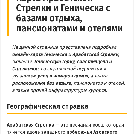
Стрелки и Геническа с
Обзор Геническа
базами отдыха,
Все отели и пансионаты Геническа
пансионатами и отелями
Веб-камеры Геническа
ГЕНИЧЕСКАЯ ГОРКА
На данной странице представлена подробная
онлайн-карта
Геническа
и
Арабатской Стрелки
,
Обзор Генгорки
включая,
Геническую Горку
,
Счастливцево
и
Все базы отдыха и отели Генгорки
Стрелковое
, со спутниковой подложкой и
указанием
улиц и номеров домов
, а также
Веб-камеры Генгорки
расположения баз отдыха
, пансионатов и отелей,
Карта Генгорки
а также прочей инфраструктуры курорта.
ПРИОЗЕРНОЕ
Географическая справка
СЧАСТЛИВЦЕВО
Арабатская Стрелка
— это песчаная коса, которая
Обзор Счастливцево
тянется вдоль западного побережья
Азовского