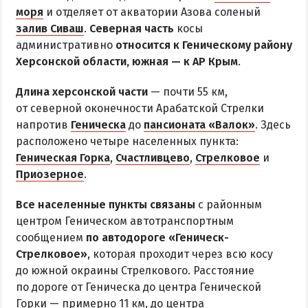
Все базы отдыха в Счастливцево
моря
и отделяет от акватории Азова соленый
Веб-камеры в Счастливцево
залив Сиваш
.
Северная часть
косы
административно
Карта Счастливцево
относится к Геническому району
Херсонской области, южная — к АР Крым
.
СТРЕЛКОВОЕ
Длина херсонской части
— почти 55 км,
от северной оконечности Арабатской Стрелки
Обзор Стрелкового
напротив
Геническа
до
пансионата «Валок»
. Здесь
Все базы отдыха в Стрелковом
расположено четыре населенных пункта:
Геническая Горка
Веб-камеры Стрелкового
,
Счастливцево
,
Стрелковое
и
Приозерное
.
Карта Стрелкового
Все населенные пункты связаны
с районным
ВАЛОК
центром Геническом автотранспортным
сообщением
по автодороге «Геническ-
ЧАСТНЫЙ СЕКТОР
Стрелковое»
, которая проходит через всю косу
до южной окраины Стрелкового. Расстояние
Жилье в частном секторе
по дороге от Геническа до центра Генической
Горки — примерно 11 км, до центра