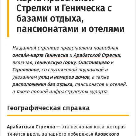
Стрелки и Геническа с
Обзор Геническа
базами отдыха,
Все отели и пансионаты Геническа
пансионатами и отелями
Веб-камеры Геническа
ГЕНИЧЕСКАЯ ГОРКА
На данной странице представлена подробная
онлайн-карта
Геническа
и
Арабатской Стрелки
,
Обзор Генгорки
включая,
Геническую Горку
,
Счастливцево
и
Все базы отдыха и отели Генгорки
Стрелковое
, со спутниковой подложкой и
указанием
улиц и номеров домов
, а также
Веб-камеры Генгорки
расположения баз отдыха
, пансионатов и отелей,
Карта Генгорки
а также прочей инфраструктуры курорта.
ПРИОЗЕРНОЕ
Географическая справка
СЧАСТЛИВЦЕВО
Арабатская Стрелка
— это песчаная коса, которая
Обзор Счастливцево
тянется вдоль западного побережья
Азовского