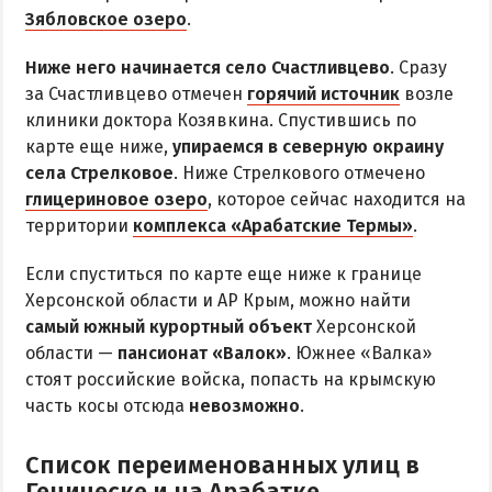
Радоновое Озеро
Зябловское озеро
.
Розовое Озеро
Ниже него начинается село Счастливцево
. Сразу
Сиваш
за Счастливцево отмечен
горячий источник
возле
Соленое озеро в Счастливцево
клиники доктора Козявкина. Спустившись по
карте еще ниже,
упираемся в северную окраину
села Стрелковое
. Ниже Стрелкового отмечено
ДОСТОПРИМЕЧАТЕЛЬНОСТИ
глицериновое озеро
, которое сейчас находится на
территории
комплекса «Арабатские Термы»
.
Генический маяк
Если спуститься по карте еще ниже к границе
ПИТАНИЕ
Херсонской области и АР Крым, можно найти
РАЗВЛЕЧЕНИЯ
самый южный курортный объект
Херсонской
области —
пансионат «Валок»
. Южнее «Валка»
Аквапарк
стоят российские войска, попасть на крымскую
часть косы отсюда
невозможно
.
Дельфинарий
Сафари-Парк
Список переименованных улиц в
Виндсерфинг
Геническе и на Арабатке