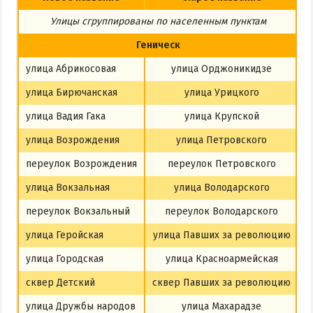
Из Харькова
Улицы сгруппированы по населенным пунктам
Из Полтавы
Геническ
Из Сум
улица Абрикосовая
улица Орджоникидзе
Из Киева
улица Бирючанская
улица Урицкого
улица Вадия Гака
улица Крупской
улица Возрождения
улица Петровского
переулок Возрождения
переулок Петровского
улица Вокзальная
улица Володарского
переулок Вокзальный
переулок Володарского
улица Геройская
улица Павших за революцию
улица Городская
улица Красноармейская
сквер Детский
сквер Павших за революцию
улица Дружбы народов
улица Махарадзе