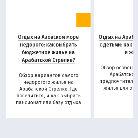
Отдых на Азовском море
Отдых на Араба
недорого: как выбрать
с детьми: как 
бюджетное жилье на
и жи
Арабатской Стрелке?
Обзор особенн
Арабатской
Обзор вариантов самого
предпочтитель
недорогого жилья на
жилья для отд
Арабатской Стрелке. Где
поселиться, и как выбрать
пансионат или базу отдыха