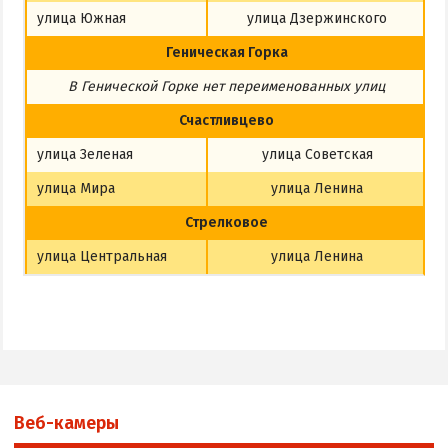
улица Южная
улица Дзержинского
Геническая Горка
В Генической Горке
нет
переименованных улиц
Счастливцево
улица Зеленая
улица Советская
улица Мира
улица Ленина
Стрелковое
улица Центральная
улица Ленина
Веб-камеры