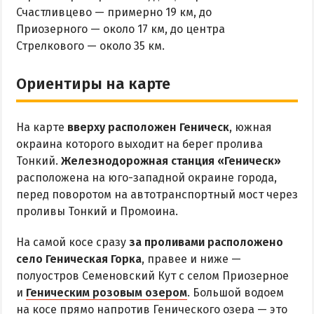
ОТДЫХ С ПАЛАТКОЙ
Счастливцево — примерно 19 км, до
ПЕРВАЯ ЛИНИЯ
Приозерного — около 17 км, до центра
ОТЕЛИ С БАССЕЙНОМ
Стрелкового — около 35 км.
ОТЕЛИ С ПИТАНИЕМ
Ориентиры на карте
ГОРЯЧИЕ ИСТОЧНИКИ
Водолечебница
На карте
вверху расположен Геническ
, южная
Источники в Счастливцево
окраина которого выходит на берег пролива
Тонкий.
Железнодорожная станция «Геническ»
Источники в Стрелковом
расположена на юго-западной окраине города,
Арабатские Термы
перед поворотом на автотранспортный мост через
Все источники Херсонщины
проливы Тонкий и Промоина.
На самой косе сразу
за проливами расположено
ЛЕЧЕНИЕ И БАЛЬНЕОЛОГИЯ
село Геническая Горка
, правее и ниже —
полуостров Семеновский Кут с селом Приозерное
Глицериновое Озеро
и
Геническим розовым озером
. Большой водоем
Зябловское Озеро
на косе прямо напротив Генического озера — это