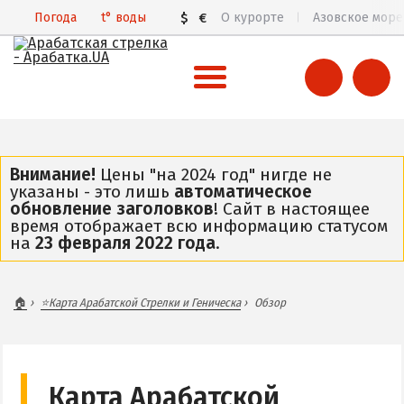
Погода
t°
воды
$
€
О курорте
Азовское море
ВСЯ АРАБАТСКАЯ СТРЕЛКА
Все базы отдыха и отели
Внимание!
Цены "на 2024 год" нигде не
указаны - это лишь
автоматическое
Общий обзор курорта
обновление заголовков
! Сайт в настоящее
время отображает всю информацию статусом
Арабатская Стрелка в 3D
на
23 февраля 2022 года
.
Пляжи
Цены 2026
🏠
⭐Карта Арабатской Стрелки и Геническа
Обзор
Все веб-камеры
Карта
ГЕНИЧЕСК
Карта Арабатской