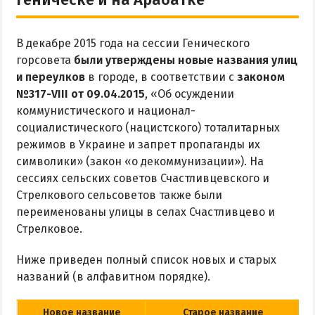
Рыбалка
В декабре 2015 года на сессии Генического
ЭКСКУРСИИ И МАРШРУТЫ
горсовета
были утверждены новые названия улиц
и переулков
в городе, в соответствии с
законом
Аскания-Нова
№317-VIII от 09.04.2015
, «Об осуждении
Остров Папанина
коммунистического и национал-
Остров Бирючий
социалистического (нацистского) тоталитарных
режимов в Украине и запрет пропаганды их
символики» (закон «о декоммунизации»). На
ПРОЕЗД
сессиях сельских советов Счастливцевского и
Стрелкового сельсоветов также были
По Геническу и на косу
переименованы улицы в селах Счастливцево и
Такси по косе
Стрелковое.
Из Новоалексеевки
Ниже приведен полный список новых и старых
Из Херсона
названий (в алфавитном порядке).
Из Запорожья
Из Днепра
Новое название
Старое название